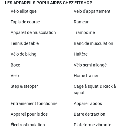
LES APPAREILS POPULAIRES CHEZ FITSHOP
Vélo elliptique
Vélo d'appartement
Tapis de course
Rameur
Appareil de musculation
Trampoline
Tennis de table
Banc de musculation
Vélo de biking
Haltère
Boxe
Vélo semi-allongé
Vélo
Home trainer
Step & stepper
Cage à squat & Rack à
squat
Entraînement fonctionnel
Appareil abdos
Appareil pour le dos
Barre de traction
Électrostimulation
Plateforme vibrante