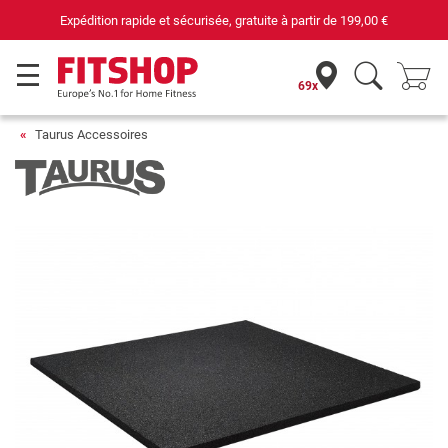
et sécurisée, gratuite à partir de
199,00 €
69 ma
69x
Taurus Accessoires