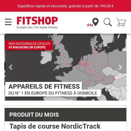
00 €
69 magasins avec 75 techniciens
69x
Previous
Next
PRODUIT DU MOIS
Tapis de course NordicTrack