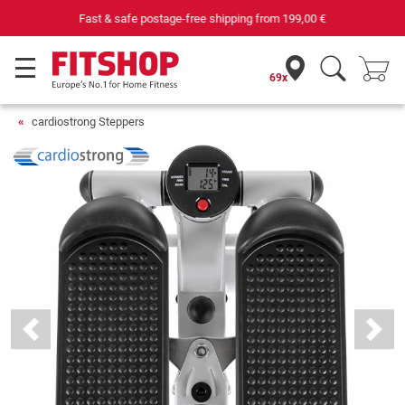
69 specialist fitness markets on site with 75 own service technicians
69x
cardiostrong Steppers
Previous
Next