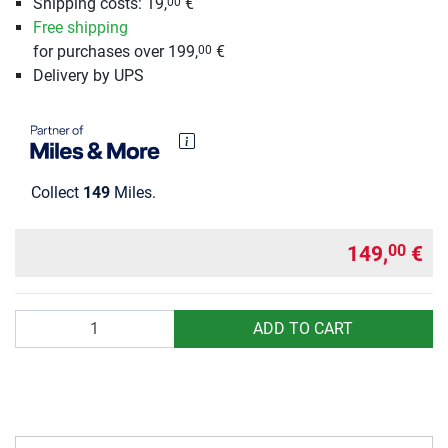
Shipping costs: 19,
€
00
Free shipping
for purchases over 199,
€
00
Delivery by UPS
Collect
149
Miles.
149,
€
00
Quantity
ADD TO CART