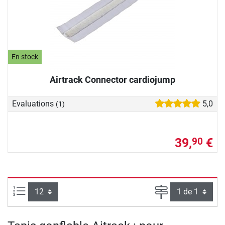
En stock
Airtrack Connector cardiojump
Evaluations
5,0
(1)
39,
€
90
Articles par page :
Page