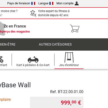
Pays de livraison
Langue
Mon compte
 moins cher ?
Votre expert du fitness à
 !
domicile depuis 42 ans
2x en France
Aperçu des magasins
BIEN-ÊTRE
AUTRES CATÉGORIES
nfant
Kart à pédales & Go-kart
Jeu d'extérieur
yBase Wall
Ref.
BT-22.00.01.00
plaire
999,
€
00