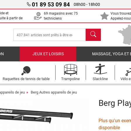
01 89 53 09 84
08h00 - 18h00
ide et
69 magasins avec 75
Vous trouvez
uite à partir de
techniciens
Appelez-nous
chercher
ON
JEUX ET LOISIRS
MASSAGE, YOGA ET 
Raquettes de tennis de table
Trampoline
Slackline
Vélo e
appareils de jeu
Berg Autres appareils de jeu
Berg Pla
Plus qu'un exem
disponible