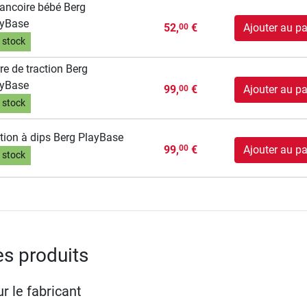
ancoire bébé Berg
ayBase
52,
€
Ajouter au pa
00
 stock
re de traction Berg
ayBase
99,
€
Ajouter au pa
00
 stock
tion à dips Berg PlayBase
99,
€
Ajouter au pa
00
 stock
es produits
r le fabricant