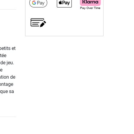
etits et
otée
de jeu.
le
ation de
montage
 que sa