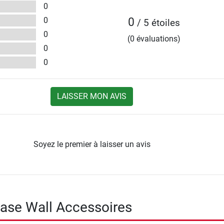
0
0
0
/ 5 étoiles
0
(0 évaluations)
0
0
LAISSER MON AVIS
Soyez le premier à laisser un avis
ase Wall Accessoires