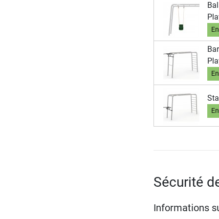
Bal
Pl
En
Bar
Pl
En
Sta
En
Sécurité d
Informations su