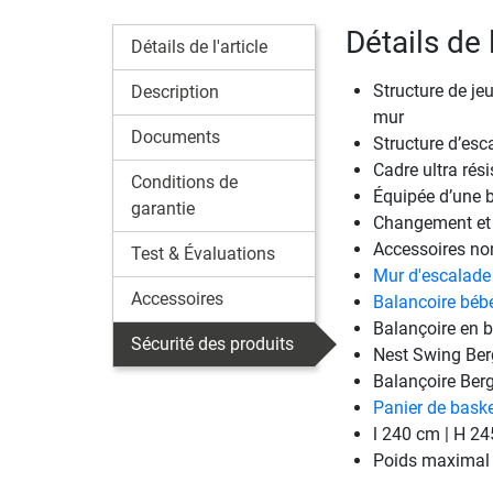
Détails de 
Détails de l'article
Structure de jeu
Description
mur
Documents
Structure d’es
Cadre ultra rési
Conditions de
Équipée d’une b
garantie
Changement et a
Accessoires non
Test & Évaluations
Mur d'escalade
Accessoires
Balancoire béb
Balançoire en 
Sécurité des produits
Nest Swing Ber
Balançoire Ber
Panier de bask
l 240 cm | H 2
Poids maximal u