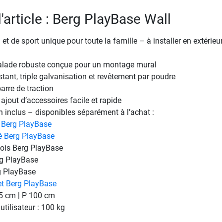
l'article : Berg PlayBase Wall
 et de sport unique pour toute la famille – à installer en extérieu
calade robuste conçue pour un montage mural
stant, triple galvanisation et revêtement par poudre
arre de traction
jout d’accessoires facile et rapide
 inclus – disponibles séparément à l’achat :
 Berg PlayBase
é Berg PlayBase
bois Berg PlayBase
g PlayBase
g PlayBase
et Berg PlayBase
45 cm | P 100 cm
tilisateur : 100 kg