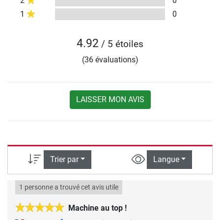
2
0
1
0
4.92
/ 5 étoiles
(36 évaluations)
LAISSER MON AVIS
Trier par
Langue
1 personne a trouvé cet avis utile
Machine au top !