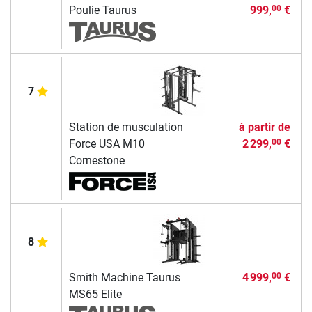
Poulie Taurus
999,
€
00
7
Station de musculation
à partir de
Force USA M10
2 299,
€
00
Cornestone
8
Smith Machine Taurus
4 999,
€
00
MS65 Elite