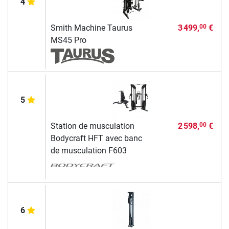
4
Smith Machine Taurus
3 499,
€
00
MS45 Pro
5
Station de musculation
2 598,
€
00
Bodycraft HFT avec banc
de musculation F603
6