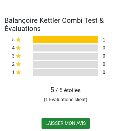
Balançoire Kettler Combi Test &
Évaluations
5
1
4
0
3
0
2
0
1
0
5
/ 5 étoiles
(1 Évaluations client)
LAISSER MON AVIS