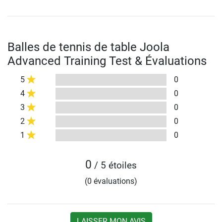
Balles de tennis de table Joola
Advanced Training Test & Évaluations
5
0
4
0
3
0
2
0
1
0
0
/ 5 étoiles
(0 évaluations)
LAISSER MON AVIS