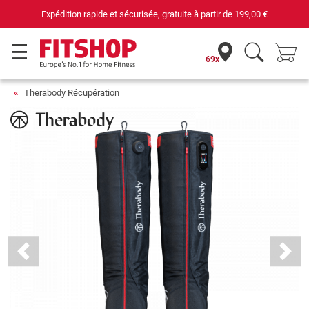
Expédition rapide et sécurisée, gratuite à partir de
199,00 €
69x
Therabody Récupération
Previous
Next