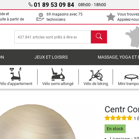
01 89 53 09 84
08h00 - 18h00
ide et
69 magasins avec 75
Vous trouvez
uite à partir de
techniciens
Appelez-nous
chercher
ON
JEUX ET LOISIRS
MASSAGE, YOGA ET 
Vélo d'appartement
Vélo semi-allongé
Vélo de biking
Mini trampo
Centr Cor
1 
En stock