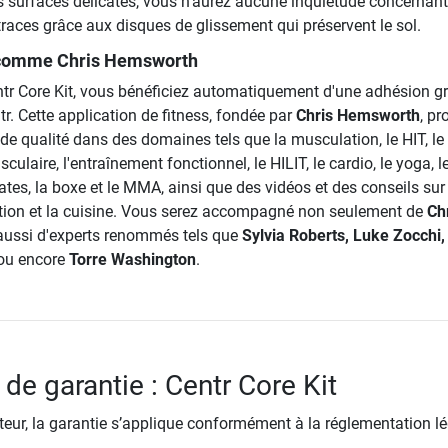
s surfaces délicates, vous n'aurez aucune inquiétude concernant
aces grâce aux disques de glissement qui préservent le sol.
 comme Chris Hemsworth
ntr Core Kit, vous bénéficiez automatiquement d'une adhésion gr
tr. Cette application de fitness, fondée par
Chris Hemsworth
, p
e qualité dans des domaines tels que la musculation, le HIT, le H
laire, l'entraînement fonctionnel, le HILIT, le cardio, le yoga, l
lates, la boxe et le MMA, ainsi que des vidéos et des conseils sur
rition et la cuisine. Vous serez accompagné non seulement de
Ch
 aussi d'experts renommés tels que
Sylvia Roberts, Luke Zocchi,
ou encore
Torre Washington
.
de garantie : Centr Core Kit
ur, la garantie s’applique conformément à la réglementation lé