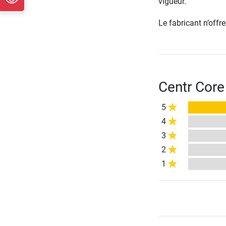
vigueur.
Le fabricant n’off
Centr Core
5
4
3
2
1