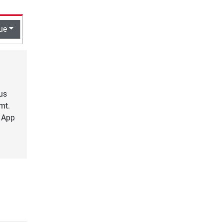
ue
us
mt.
r App