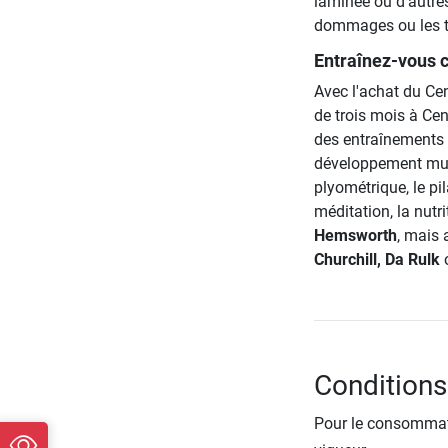
laminée ou d'autre
dommages ou les tr
Entraînez-vous
Avec l'achat du Ce
de trois mois à Cen
des entraînements d
développement muscu
plyométrique, le pi
méditation, la nut
Hemsworth
, mais
Churchill, Da Rulk
Conditions 
Pour le consommate