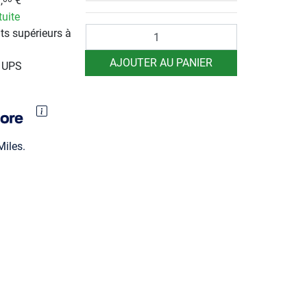
,
€
tuite
Quantité
ts supérieurs à
AJOUTER AU PANIER
r UPS
iles.