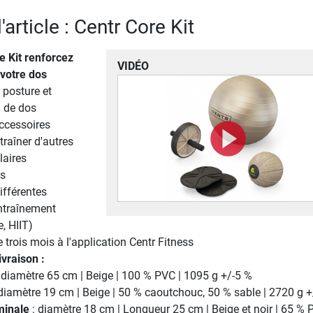
'article : Centr Core Kit
e Kit
renforcez
VIDÉO
 votre dos
 posture et
l de dos
ccessoires
traîner d'autres
aires
es
ifférentes
entraînement
e, HIIT)
 trois mois à l'application Centr Fitness
ivraison :
 diamètre 65 cm | Beige | 100 % PVC | 1095 g +/-5 %
diamètre 19 cm | Beige | 50 % caoutchouc, 50 % sable | 2720 g +
inale
: diamètre 18 cm | Longueur 25 cm | Beige et noir | 65 % 