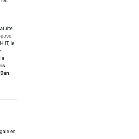
 les
atuite
ropose
IIT, le
e
 la
ris
 Dan
gale en