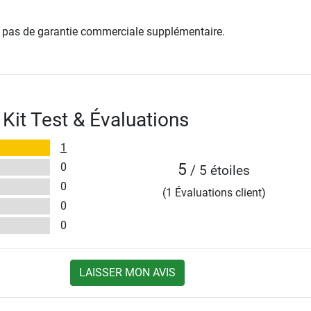
re pas de garantie commerciale supplémentaire.
 Kit Test & Évaluations
1
0
5
/ 5 étoiles
0
(1 Évaluations client)
0
0
LAISSER MON AVIS