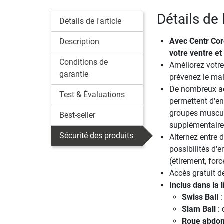
Détails de l
Détails de l'article
Avec
Centr Cor
Description
votre ventre et
Conditions de
Améliorez votre
garantie
prévenez le ma
De nombreux a
Test & Évaluations
permettent d'en
groupes muscul
Best-seller
supplémentair
Sécurité des produits
Alternez entre d
possibilités d'
(étirement, forc
Accès gratuit de
Inclus dans la l
Swiss Ball
:
Slam Ball
: 
Roue abdom