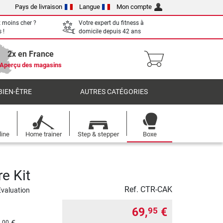
Pays de livraison
Langue
Mon compte
 moins cher ?
Votre expert du fitness à
 !
domicile depuis 42 ans
2x en France
Aperçu des magasins
BIEN-ÊTRE
AUTRES CATÉGORIES
line
Home trainer
Step & stepper
Boxe
e Kit
Ref.
CTR-CAK
Évaluation
69,
€
95
00