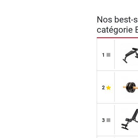
Nos best-se
catégorie 
1
2
3