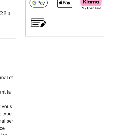
 230 g
nal et
ant la
z vous
e type
aliser
ace