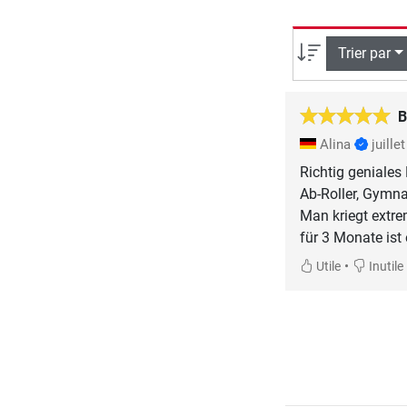
Trier par
B
Alina
juille
Richtig geniales
Ab-Roller, Gymna
Man kriegt extr
für 3 Monate ist
•
Utile
Inutile