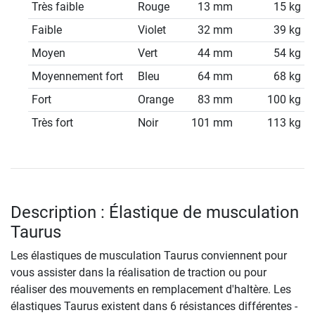
Très faible
Rouge
13 mm
15 kg
Faible
Violet
32 mm
39 kg
Moyen
Vert
44 mm
54 kg
Moyennement fort
Bleu
64 mm
68 kg
Fort
Orange
83 mm
100 kg
Très fort
Noir
101 mm
113 kg
Description : Élastique de musculation
Taurus
Les élastiques de musculation Taurus conviennent pour
vous assister dans la réalisation de traction ou pour
réaliser des mouvements en remplacement d'haltère. Les
élastiques Taurus existent dans 6 résistances différentes -