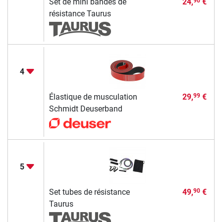
Set de mini bandes de
24,
€
90
résistance Taurus
4
Élastique de musculation
29,
€
99
Schmidt Deuserband
5
Set tubes de résistance
49,
€
90
Taurus