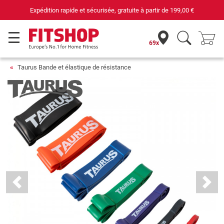
00 €
69 magasins avec 75 techniciens
69x
Taurus Bande et élastique de résistance
Previous
Next