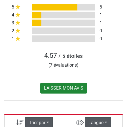
5
5
4
1
3
1
2
0
1
0
4.57
/ 5 étoiles
(7 évaluations)
LAISSER MON AVIS
Trier par
Langue