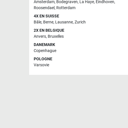
Amsterdam
,
Bodegraven
,
La Haye
,
Eindhoven
,
Roosendael
,
Rotterdam
4X EN SUISSE
Bâle
,
Berne
,
Lausanne
,
Zurich
2X EN BELGIQUE
Anvers
,
Bruxelles
DANEMARK
Copenhague
POLOGNE
Varsovie