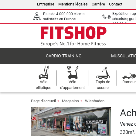
Entreprise
Mentions légales
Carrière
Contact
Expédition rap
Plus de 4.000.000 clients
sécurisée, grat
satisfaits en Europe
199,00 €
CARDIO-TRAINING
MUSCULATI
Vélo
Vélo
Tapis de
Rameur
elliptique
d'appartement
course
Page d'accueil
Magasins
Wiesbaden
Ach
Venez d
320m².