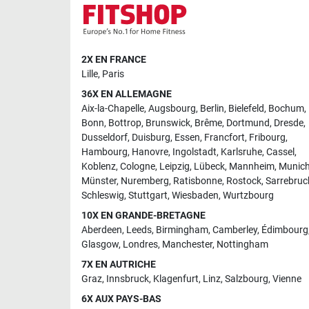
2X EN FRANCE
Lille
,
Paris
36X EN ALLEMAGNE
Aix-la-Chapelle
,
Augsbourg
,
Berlin
,
Bielefeld
,
Bochum
,
Bonn
,
Bottrop
,
Brunswick
,
Brême
,
Dortmund
,
Dresde
,
Dusseldorf
,
Duisburg
,
Essen
,
Francfort
,
Fribourg
,
Hambourg
,
Hanovre
,
Ingolstadt
,
Karlsruhe
,
Cassel
,
Koblenz
,
Cologne
,
Leipzig
,
Lübeck
,
Mannheim
,
Munic
Münster
,
Nuremberg
,
Ratisbonne
,
Rostock
,
Sarrebruc
Schleswig
,
Stuttgart
,
Wiesbaden
,
Wurtzbourg
10X EN GRANDE-BRETAGNE
Aberdeen
,
Leeds
,
Birmingham
,
Camberley
,
Édimbourg
Glasgow
,
Londres
,
Manchester
,
Nottingham
7X EN AUTRICHE
Graz
,
Innsbruck
,
Klagenfurt
,
Linz
,
Salzbourg
,
Vienne
6X AUX PAYS-BAS