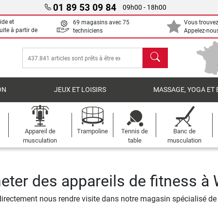
01 89 53 09 84
09h00 - 18h00
ide et
69 magasins avec 75
Vous trouvez
uite à partir de
techniciens
Appelez-nous
chercher
ON
JEUX ET LOISIRS
MASSAGE, YOGA ET 
Appareil de
Trampoline
Tennis de
Banc de
musculation
table
musculation
eter des appareils de fitness à
irectement nous rendre visite dans notre magasin spécialisé de 