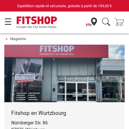
sécurisée, gratuite à partir de
199,00 €
69 magasi
69x
Magasins
Fitshop en Wurtzbourg
Nürnberger Str. 86