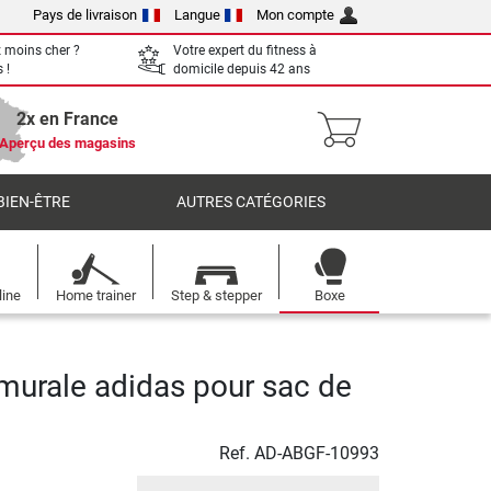
Pays de livraison
Langue
Mon compte
 moins cher ?
Votre expert du fitness à
 !
domicile depuis 42 ans
2x en France
Aperçu des magasins
BIEN-ÊTRE
AUTRES CATÉGORIES
line
Home trainer
Step & stepper
Boxe
 murale adidas pour sac de
Ref.
AD-ABGF-10993