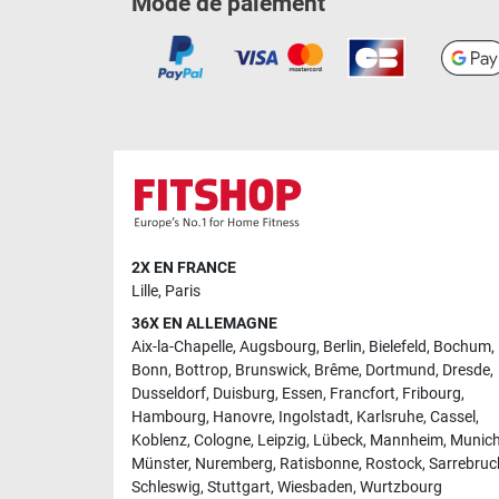
Mode de paiement
2X EN FRANCE
Lille
,
Paris
36X EN ALLEMAGNE
Aix-la-Chapelle
,
Augsbourg
,
Berlin
,
Bielefeld
,
Bochum
,
Bonn
,
Bottrop
,
Brunswick
,
Brême
,
Dortmund
,
Dresde
,
Dusseldorf
,
Duisburg
,
Essen
,
Francfort
,
Fribourg
,
Hambourg
,
Hanovre
,
Ingolstadt
,
Karlsruhe
,
Cassel
,
Koblenz
,
Cologne
,
Leipzig
,
Lübeck
,
Mannheim
,
Munic
Münster
,
Nuremberg
,
Ratisbonne
,
Rostock
,
Sarrebruc
Schleswig
,
Stuttgart
,
Wiesbaden
,
Wurtzbourg