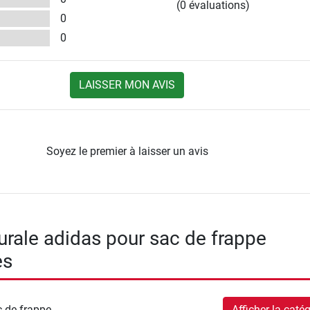
(0 évaluations)
0
0
LAISSER MON AVIS
Soyez le premier à laisser un avis
urale adidas pour sac de frappe
es
 de frappe
Afficher la catég