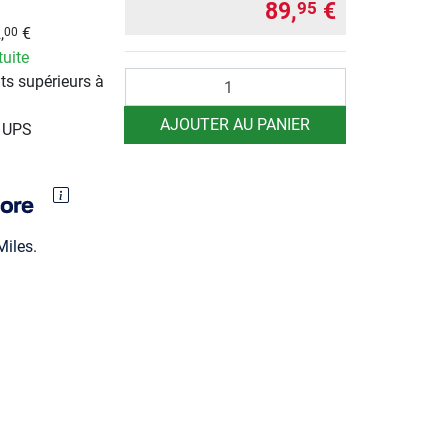
89,
€
95
,
€
00
tuite
Quantité
ts supérieurs à
AJOUTER AU PANIER
r UPS
iles.