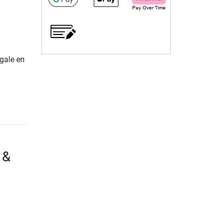
gale en
 &