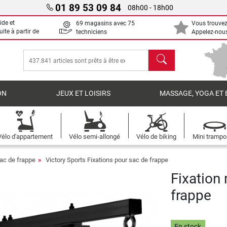
01 89 53 09 84
08h00 - 18h00
ide et
69 magasins avec 75
Vous trouvez
uite à partir de
techniciens
Appelez-nous
chercher
ON
JEUX ET LOISIRS
MASSAGE, YOGA ET 
Vélo d'appartement
Vélo semi-allongé
Vélo de biking
Mini trampo
sac de frappe
Victory Sports Fixations pour sac de frappe
Fixation
frappe