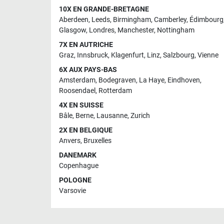
10X EN GRANDE-BRETAGNE
Aberdeen
,
Leeds
,
Birmingham
,
Camberley
,
Édimbourg
Glasgow
,
Londres
,
Manchester
,
Nottingham
7X EN AUTRICHE
Graz
,
Innsbruck
,
Klagenfurt
,
Linz
,
Salzbourg
,
Vienne
6X AUX PAYS-BAS
Amsterdam
,
Bodegraven
,
La Haye
,
Eindhoven
,
Roosendael
,
Rotterdam
4X EN SUISSE
Bâle
,
Berne
,
Lausanne
,
Zurich
2X EN BELGIQUE
Anvers
,
Bruxelles
DANEMARK
Copenhague
POLOGNE
Varsovie