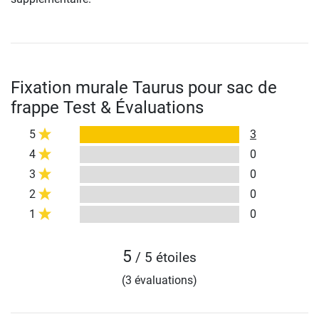
Fixation murale Taurus pour sac de
frappe Test & Évaluations
5
3
4
0
3
0
2
0
1
0
5
/ 5 étoiles
(3 évaluations)