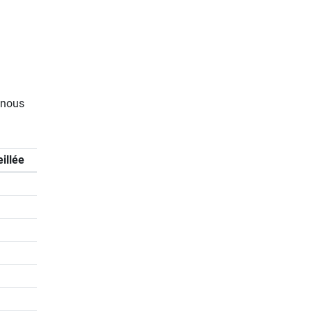
e nous
eillée