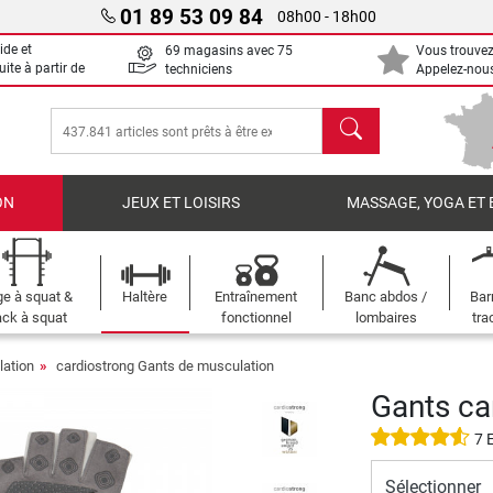
01 89 53 09 84
08h00 - 18h00
ide et
69 magasins avec 75
Vous trouvez
uite à partir de
techniciens
Appelez-nous
chercher
ON
JEUX ET LOISIRS
MASSAGE, YOGA ET 
e à squat &
Haltère
Entraînement
Banc abdos /
Bar
ck à squat
fonctionnel
lombaires
tra
ation
cardiostrong Gants de musculation
Gants ca
7 
Sélectionner