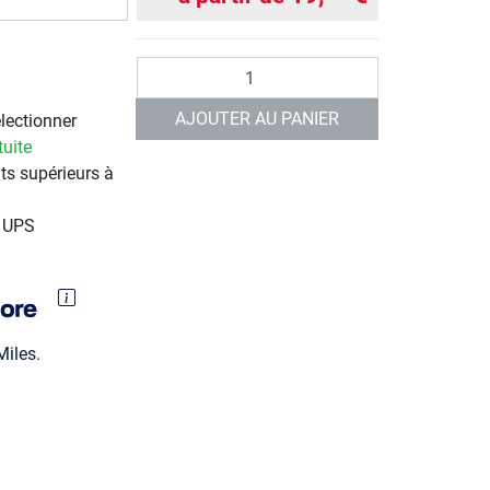
Quantité
AJOUTER AU PANIER
électionner
tuite
ts supérieurs à
r UPS
iles.