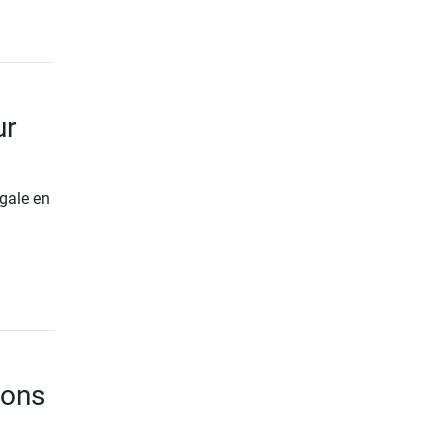
ur
gale en
ions