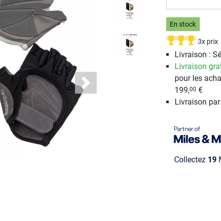
En stock
3x prix
Livraison : S
Livraison gra
pour les acha
Next
199,
€
00
Livraison pa
Collectez
19
M