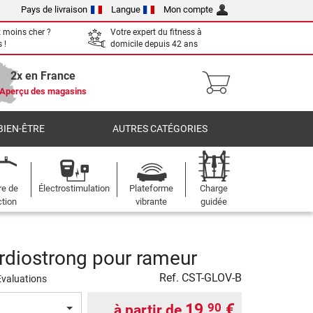
Pays de livraison
Langue
Mon compte
 moins cher ?
Votre expert du fitness à
 !
domicile depuis 42 ans
2x en France
Aperçu des magasins
BIEN-ÊTRE
AUTRES CATÉGORIES
re de
Électrostimulation
Plateforme
Charge
ction
vibrante
guidée
rdiostrong pour rameur
Ref.
CST-GLOV-B
Evaluations
19,
€
90
à partir de