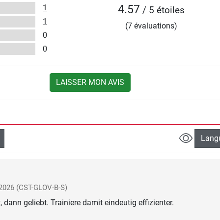
1
4.57
/ 5 étoiles
1
(7 évaluations)
0
0
LAISSER MON AVIS
Lang
 2026
(CST-GLOV-B-S)
, dann geliebt. Trainiere damit eindeutig effizienter.