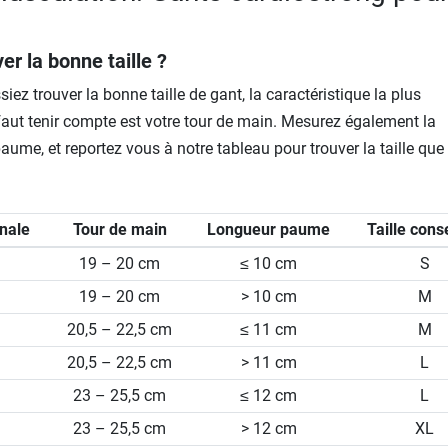
r la bonne taille ?
iez trouver la bonne taille de gant, la caractéristique la plus
faut tenir compte est votre tour de main. Mesurez également la
aume, et reportez vous à notre tableau pour trouver la taille qu
onale
Tour de main
Longueur paume
Taille cons
19 – 20 cm
≤ 10 cm
S
19 – 20 cm
> 10 cm
M
20,5 – 22,5 cm
≤ 11 cm
M
20,5 – 22,5 cm
> 11 cm
L
23 – 25,5 cm
≤ 12 cm
L
23 – 25,5 cm
> 12 cm
XL