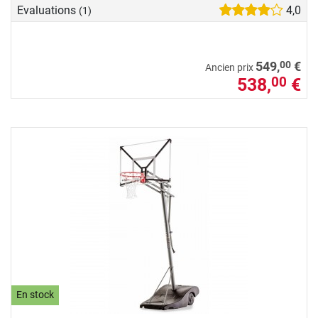
Evaluations
4,0
(1)
00
549,
€
Ancien prix
538,
€
00
En stock