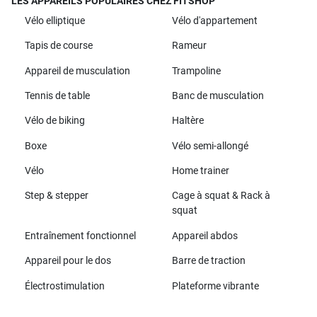
LES APPAREILS POPULAIRES CHEZ FITSHOP
Vélo elliptique
Vélo d'appartement
Tapis de course
Rameur
Appareil de musculation
Trampoline
Tennis de table
Banc de musculation
Vélo de biking
Haltère
Boxe
Vélo semi-allongé
Vélo
Home trainer
Step & stepper
Cage à squat & Rack à
squat
Entraînement fonctionnel
Appareil abdos
Appareil pour le dos
Barre de traction
Électrostimulation
Plateforme vibrante