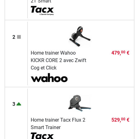
2T Smart
2
Home trainer Wahoo
479,
€
00
KICKR CORE 2 avec Zwift
Cog et Click
3
Home trainer Tacx Flux 2
529,
€
00
Smart Trainer