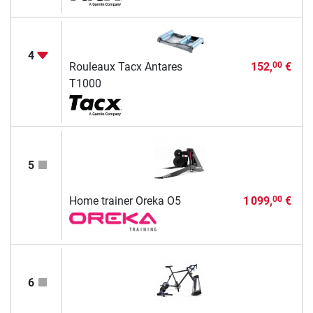
4
Rouleaux Tacx Antares
152,
€
00
T1000
5
Home trainer Oreka O5
1 099,
€
00
6