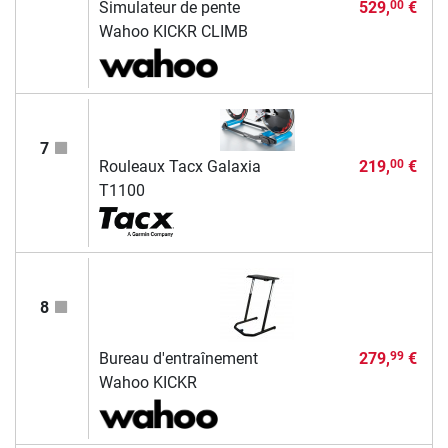
Simulateur de pente
529,
€
00
Wahoo KICKR CLIMB
7
Rouleaux Tacx Galaxia
219,
€
00
T1100
8
Bureau d'entraînement
279,
€
99
Wahoo KICKR