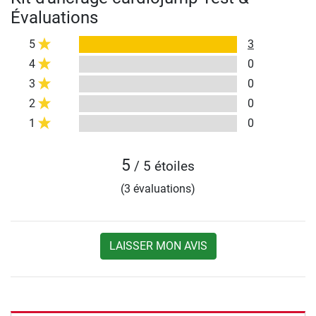
Évaluations
5
3
4
0
3
0
2
0
1
0
5
/ 5 étoiles
(3 évaluations)
LAISSER MON AVIS