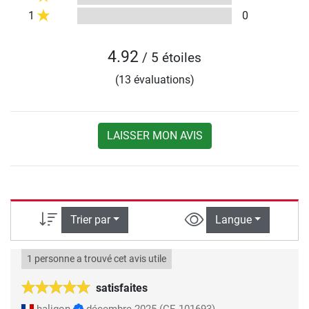
1
0
4.92
/ 5 étoiles
(13 évaluations)
LAISSER MON AVIS
Trier par
Langue
1 personne a trouvé cet avis utile
satisfaites
haligon
décembre 2025
(CE-101693)