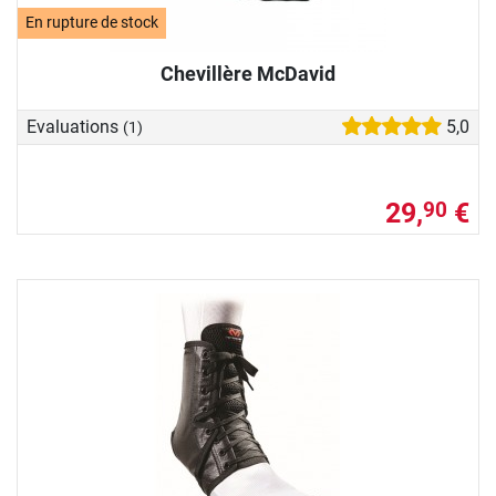
En rupture de stock
Chevillère McDavid
Evaluations
5,0
(1)
29,
€
90