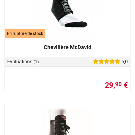
En rupture de stock
Chevillère McDavid
Evaluations
5,0
(1)
29,
€
90