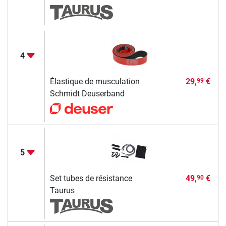
4
Élastique de musculation
29,
€
99
Schmidt Deuserband
5
Set tubes de résistance
49,
€
90
Taurus