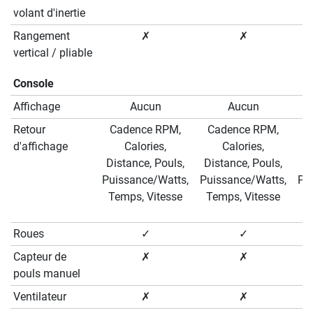
volant d'inertie
Rangement
✗
✗
vertical / pliable
Console
Affichage
Aucun
Aucun
Retour
Cadence RPM,
Cadence RPM,
C
d'affichage
Calories,
Calories,
Distance, Pouls,
Distance, Pouls,
Di
Puissance/Watts,
Puissance/Watts,
Pu
Temps, Vitesse
Temps, Vitesse
T
Roues
✓
✓
Capteur de
✗
✗
pouls manuel
Ventilateur
✗
✗