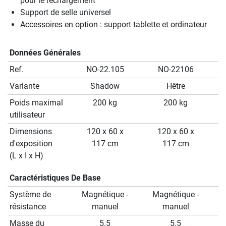
pour le rechargement
Support de selle universel
Accessoires en option : support tablette et ordinateur
Données Générales
Ref.
NO-22.105
NO-22106
Variante
Shadow
Hêtre
Poids maximal
200 kg
200 kg
utilisateur
Dimensions
120 x 60 x
120 x 60 x
d'exposition
117 cm
117 cm
(L x I x H)
Caractéristiques De Base
Système de
Magnétique -
Magnétique -
résistance
manuel
manuel
Masse du
5.5
5.5