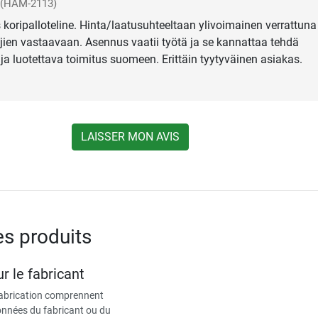
(HAM-2113)
s koripalloteline. Hinta/laatusuhteeltaan ylivoimainen verrattuna
ien vastaavaan. Asennus vaatii työtä ja se kannattaa tehdä
ja luotettava toimitus suomeen. Erittäin tyytyväinen asiakas.
LAISSER MON AVIS
es produits
r le fabricant
fabrication comprennent
données du fabricant ou du