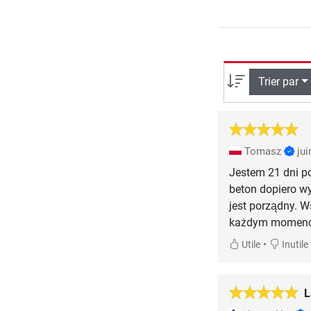
Trier par
Tomasz
jui
Jestem 21 dni po
beton dopiero wy
jest porządny. W
każdym momencie
•
Utile
Inutile
L