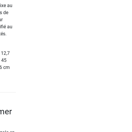
ixe au
s de
ur
ifié au
tés.
 12,7
 45
76 cm
mmer