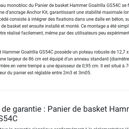
eau monobloc du Panier de basket Hammer Goalrilla GS54C se f
me d’ancrage Anchor Kit, garantissant une stabilité maximale lor
rocédé consiste à intégrer des fixations dans une dalle en béton, s
r de basket est ensuite installé et monté. Ce montage a été simpl
re réalisé facilement, même par des utilisateurs peu expérimen
t Hammer Goalrilla GS54C possède un poteau robuste de 12,7 x
ne largeur de 86 cm est équipé d'un anneau standard (diamètre
ière en verre trempé a une épaisseur de 0,95 cm. Il est situé à 
eur du panier est réglable entre 2m3 et 3m05.
 de garantie : Panier de basket Ha
GS54C