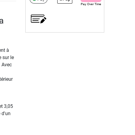
a
nt à
 sur le
. Avec
térieur
et 3,05
e d'un