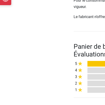
Pour le consommate
vigueur.
Le fabricant n’off
Panier de 
Évaluation
5
4
3
2
1