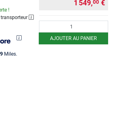
1 549,
€
00
rte !
 transporteur
Quantité
AJOUTER AU PANIER
9
Miles.