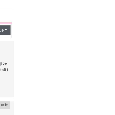
ue
i że
ali i
utile