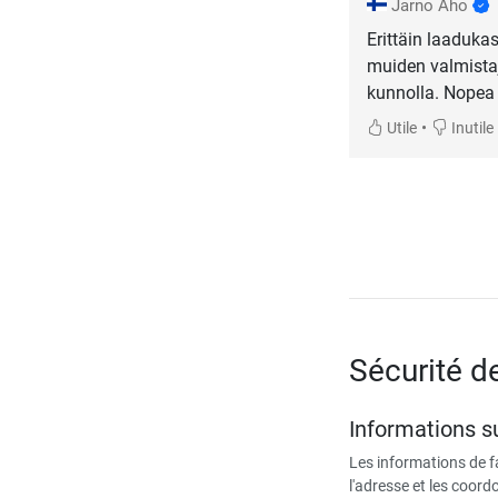
Jarno Aho
Erittäin laaduka
muiden valmistaj
kunnolla. Nopea 
•
Utile
Inutile
Sécurité d
Informations su
Les informations de 
l'adresse et les coor