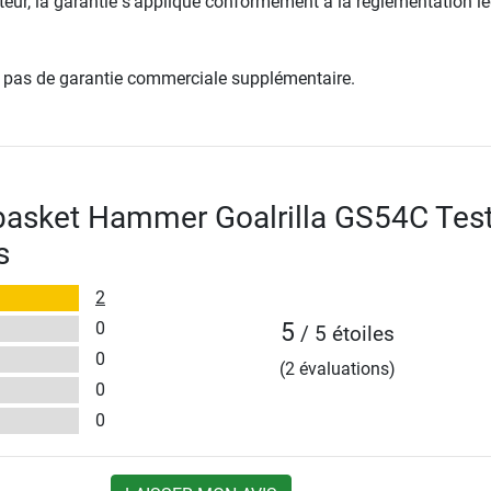
ur, la garantie s’applique conformément à la réglementation lé
re pas de garantie commerciale supplémentaire.
basket Hammer Goalrilla GS54C Tes
s
2
0
5
/ 5 étoiles
0
(2 évaluations)
0
0