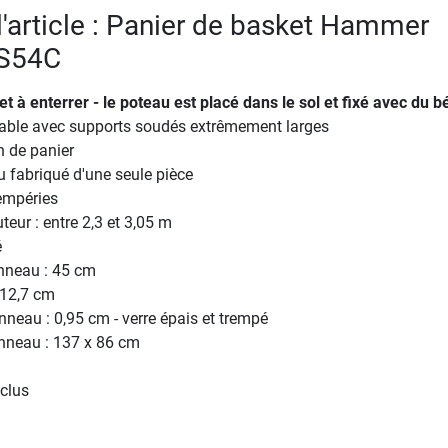
 l'article : Panier de basket Hammer
GS54C
t à enterrer - le poteau est placé dans le sol et fixé avec du b
table avec supports soudés extrêmement larges
n de panier
u fabriqué d'une seule pièce
empéries
teur : entre 2,3 et 3,05 m
é
anneau : 45 cm
 12,7 cm
neau : 0,95 cm - verre épais et trempé
neau : 137 x 86 cm
nclus