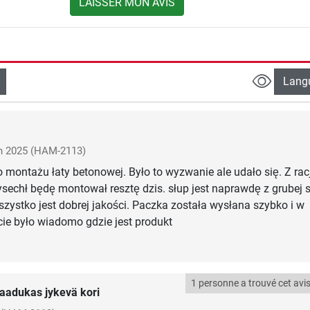
LAISSER MON AVIS
Lang
n 2025
(HAM-2113)
 montażu łaty betonowej. Było to wyzwanie ale udało się. Z racj
sechł będę montował resztę dzis. słup jest naprawdę z grubej st
szystko jest dobrej jakości. Paczka została wysłana szybko i w
 było wiadomo gdzie jest produkt
1 personne a trouvé cet avis 
aadukas jykevä kori