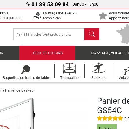
01 89 53 09 84
08h00 - 18h00
ide et
69 magasins avec 75
Vous trouvez
uite à partir de
techniciens
Appelez-nous
chercher
ON
JEUX ET LOISIRS
MASSAGE, YOGA ET 
Raquettes de tennis de table
Trampoline
Slackline
Vélo e
illa Panier de basket
Panier d
GS54C
2 
En stock