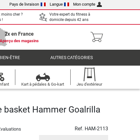
Pays de livraison
Langue
Mon compte
 moins cher ?
Votre expert du fitness à
 !
domicile depuis 42 ans
2x en France
Aperçu des magasins
BIEN-ÊTRE
AUTRES CATÉGORIES
nfant
Kart à pédales & Go-kart
Jeu d'extérieur
e basket Hammer Goalrilla
Ref.
HAM-2113
Evaluations