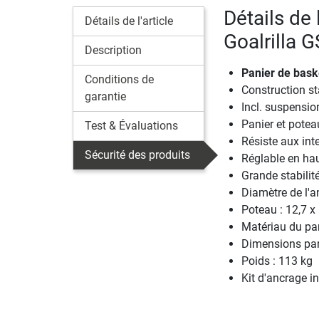
Détails de
Détails de l'article
Goalrilla 
Description
Panier de baske
Conditions de
Construction s
garantie
Incl. suspensio
Panier et potea
Test & Évaluations
Résiste aux int
Sécurité des produits
Réglable en hau
Grande stabilit
Diamètre de l'
Poteau : 12,7 x
Matériau du pan
Dimensions pan
Poids : 113 kg
Kit d'ancrage i