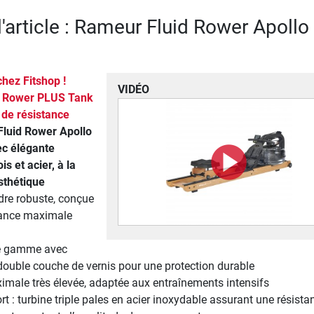
l'article : Rameur Fluid Rower Apollo
hez Fitshop !
VIDÉO
id Rower PLUS Tank
 de résistance
luid Rower Apollo
ec élégante
s et acier, à la
esthétique
dre robuste, conçue
tance maximale
de gamme avec
double couche de vernis pour une protection durable
male très élevée, adaptée aux entraînements intensifs
t : turbine triple pales en acier inoxydable assurant une résista