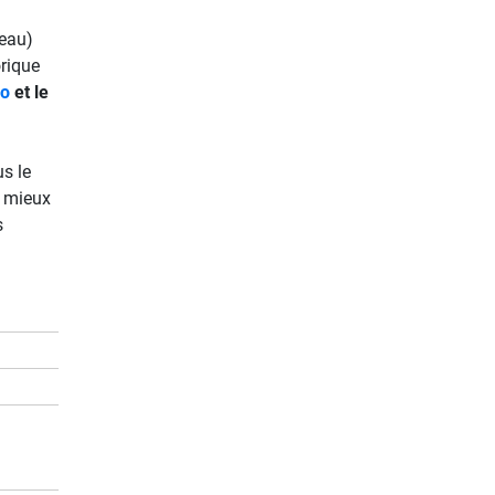
’eau)
rique
io
et le
s le
i mieux
s
m