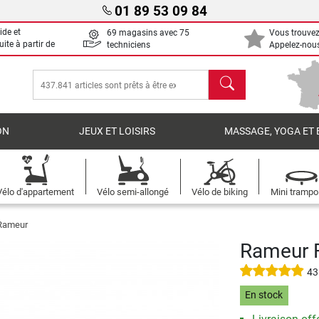
01 89 53 09 84
ide et
69 magasins avec 75
Vous trouvez
uite à partir de
techniciens
Appelez-nous
chercher
ON
JEUX ET LOISIRS
MASSAGE, YOGA ET 
Vélo d'appartement
Vélo semi-allongé
Vélo de biking
Mini trampo
 Rameur
Rameur F
43
En stock