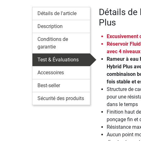
Détails de 
Détails de l'article
Plus
Description
Excusivement c
Conditions de
Réservoir Flu
garantie
avec 4 niveaux
Rameur à eau F
Test & Évaluations
Hybrid Plus av
Accessoires
combinaison boi
fois stable et 
Best-seller
Structure de ca
pour une résis
Sécurité des produits
dans le temps
Finition haut 
ponçage fin et 
Résistance maxi
Aucun point mor