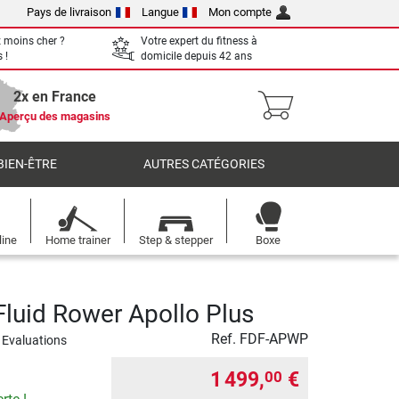
Pays de livraison
Langue
Mon compte
 moins cher ?
Votre expert du fitness à
 !
domicile depuis 42 ans
2x en France
Aperçu des magasins
BIEN-ÊTRE
AUTRES CATÉGORIES
line
Home trainer
Step & stepper
Boxe
luid Rower Apollo Plus
Ref.
FDF-APWP
 Evaluations
1 499,
€
00