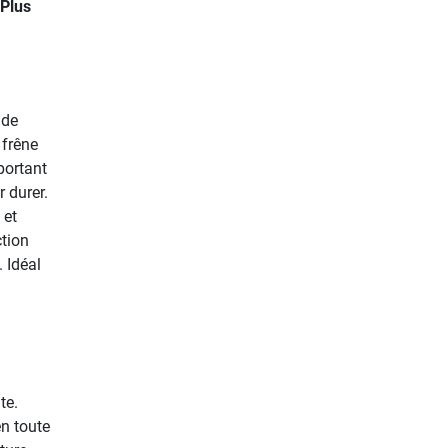
 Plus
 de
 frêne
portant
 durer.
 et
ction
 Idéal
te.
n toute