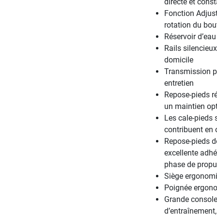
directe et cons
Fonction Adjust
rotation du bo
Réservoir d’eau
Rails silencieu
domicile
Transmission pa
entretien
Repose-pieds r
un maintien op
Les cale-pieds 
contribuent en 
Repose-pieds do
excellente adhé
phase de propu
Siège ergonomi
Poignée ergono
Grande console 
d’entraînement,