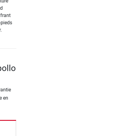
ture
id
frant
-pieds
.
pollo
rantie
e en