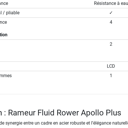
ance
Résistance à ea
 / pliable
✓
ance
4
tion
2
LCD
ammes
1
n : Rameur Fluid Rower Apollo Plus
 de synergie entre un cadre en acier robuste et l’élégance naturell