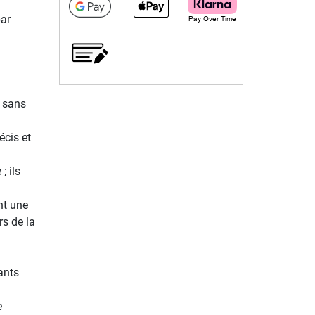
par
t sans
cis et
; ils
nt une
rs de la
ants
e