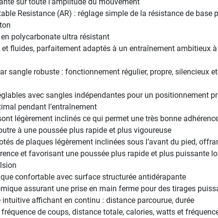
tante sur toute l’amplitude du mouvement
able Resistance (AR) : réglage simple de la résistance de base 
uton
 en polycarbonate ultra résistant
x et fluides, parfaitement adaptés à un entraînement ambitieux à
r sangle robuste : fonctionnement régulier, propre, silencieux e
églables avec sangles indépendantes pour un positionnement pré
timal pendant l’entraînement
sont légèrement inclinés ce qui permet une très bonne adhérence 
outre à une poussée plus rapide et plus vigoureuse
tés de plaques légèrement inclinées sous l’avant du pied, offra
rence et favorisant une poussée plus rapide et plus puissante lo
lsion
que confortable avec surface structurée antidérapante
mique assurant une prise en main ferme pour des tirages puiss
intuitive affichant en continu : distance parcourue, durée
 fréquence de coups, distance totale, calories, watts et fréquenc