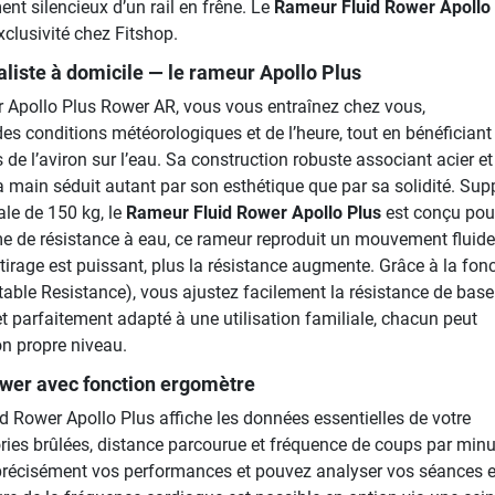
nt silencieux d’un rail en frêne. Le
Rameur Fluid Rower Apollo
xclusivité chez Fitshop.
liste à domicile — le rameur Apollo Plus
r Apollo Plus Rower AR, vous vous entraînez chez vous,
 conditions météorologiques et de l’heure, tout en bénéficiant
de l’aviron sur l’eau. Sa construction robuste associant acier et
a main séduit autant par son esthétique que par sa solidité. Sup
le de 150 kg, le
Rameur Fluid Rower Apollo Plus
est conçu pour
e de résistance à eau, ce rameur reproduit un mouvement fluide
e tirage est puissant, plus la résistance augmente. Grâce à la fon
able Resistance), vous ajustez facilement la résistance de base.
et parfaitement adapté à une utilisation familiale, chacun peut
on propre niveau.
wer avec fonction ergomètre
d Rower Apollo Plus affiche les données essentielles de votre
ries brûlées, distance parcourue et fréquence de coups par minu
précisément vos performances et pouvez analyser vos séances e