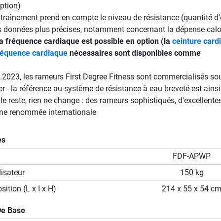
ption)
traînement prend en compte le niveau de résistance (quantité d
es données plus précises, notamment concernant la dépense calo
a fréquence cardiaque est possible en option (la
ceinture card
réquence cardiaque
nécessaires sont disponibles comme
.2023, les rameurs First Degree Fitness sont commercialisés sou
 - la référence au système de résistance à eau breveté est ains
le reste, rien ne change : des rameurs sophistiqués, d'excellente
une renommée internationale
es
FDF-APWP
isateur
150 kg
ition (L x I x H)
214 x 55 x 54 c
De Base