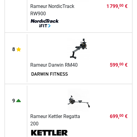
Rameur NordicTrack
1 799,
€
00
RW900
8
Rameur Darwin RM40
599,
€
00
9
Rameur Kettler Regatta
699,
€
00
200