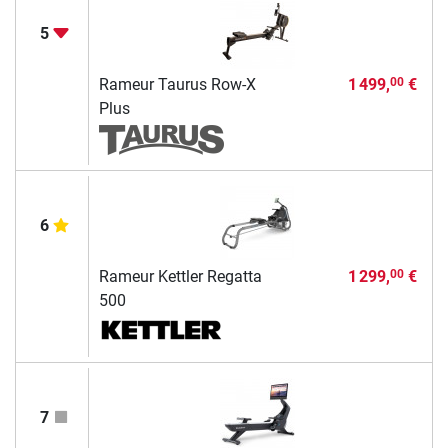
5
Rameur Taurus Row-X
1 499,
€
00
Plus
6
Rameur Kettler Regatta
1 299,
€
00
500
7