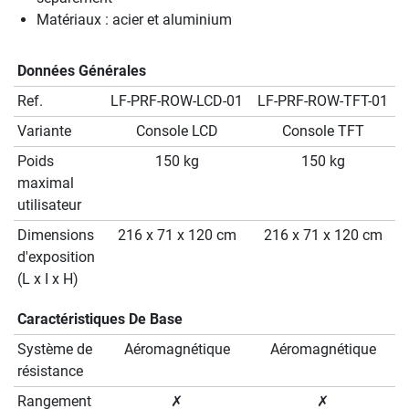
Matériaux : acier et aluminium
Données Générales
Ref.
LF-PRF-ROW-LCD-01
LF-PRF-ROW-TFT-01
Variante
Console LCD
Console TFT
Poids
150 kg
150 kg
maximal
utilisateur
Dimensions
216 x 71 x 120 cm
216 x 71 x 120 cm
d'exposition
(L x I x H)
Caractéristiques De Base
Système de
Aéromagnétique
Aéromagnétique
résistance
Rangement
✗
✗