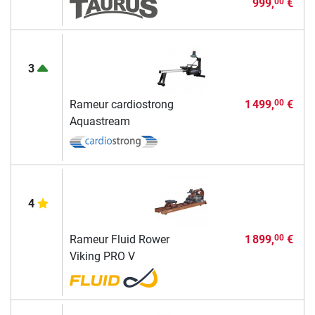
999,
€
00
3
Rameur cardiostrong
1 499,
€
00
Aquastream
4
Rameur Fluid Rower
1 899,
€
00
Viking PRO V