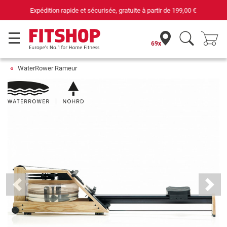
69 magasins avec 75 techniciens
69x
WaterRower Rameur
Previous
Next