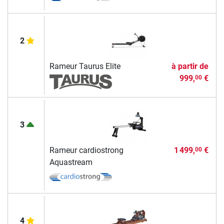
2
Rameur Taurus Elite
à partir de
999,
€
00
3
Rameur cardiostrong
1 499,
€
00
Aquastream
4