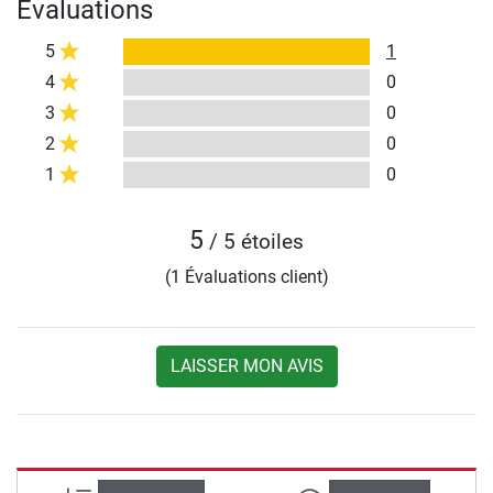
Évaluations
5
1
4
0
3
0
2
0
1
0
5
/ 5 étoiles
(1 Évaluations client)
LAISSER MON AVIS