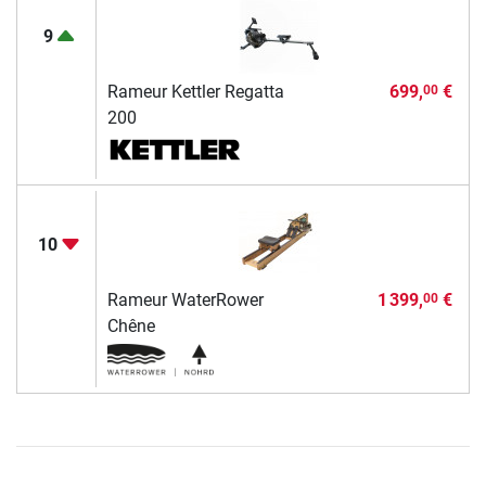
9
Rameur Kettler Regatta
699,
€
00
200
10
Rameur WaterRower
1 399,
€
00
Chêne