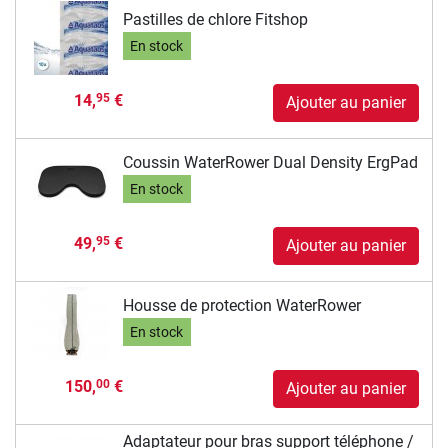
Pastilles de chlore Fitshop
En stock
14,
€
95
Ajouter au panier
Coussin WaterRower Dual Density ErgPad
En stock
49,
€
95
Ajouter au panier
Housse de protection WaterRower
En stock
150,
€
00
Ajouter au panier
Adaptateur pour bras support téléphone /