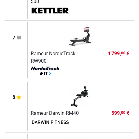
500
7
Rameur NordicTrack
1 799,
€
00
RW900
8
Rameur Darwin RM40
599,
€
00