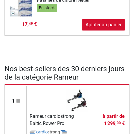
Pastilles de chlore Kettler
En stock
17,
€
49
Ajouter au panier
Nos best-sellers des 30 derniers jours
de la catégorie Rameur
1
Rameur cardiostrong
à partir de
Baltic Rower Pro
1 299,
€
00