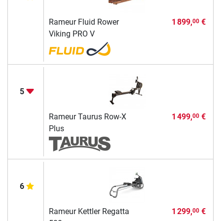
Rameur Fluid Rower
1 899,
€
00
Viking PRO V
5
Rameur Taurus Row-X
1 499,
€
00
Plus
6
Rameur Kettler Regatta
1 299,
€
00