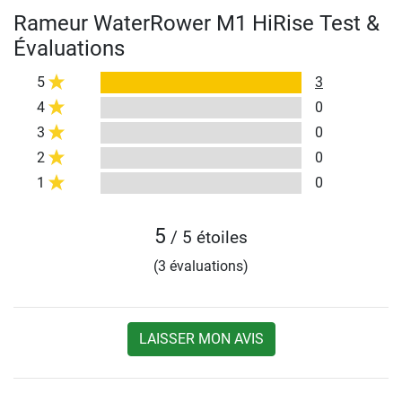
Rameur WaterRower M1 HiRise Test &
Évaluations
5
3
4
0
3
0
2
0
1
0
5
/ 5 étoiles
(3 évaluations)
LAISSER MON AVIS