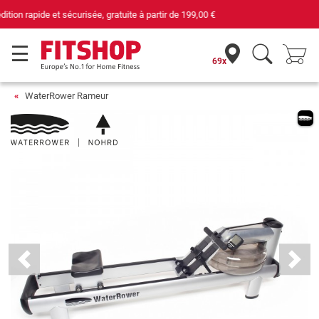
69 magasins avec 75 techniciens
69x
WaterRower Rameur
Previous
Next