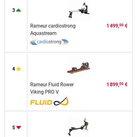
3
Rameur cardiostrong
1 499,
€
00
Aquastream
4
Rameur Fluid Rower
1 899,
€
00
Viking PRO V
5