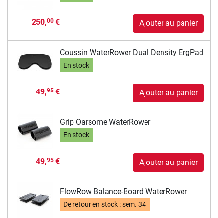
250,
€
00
Ajouter au panier
Coussin WaterRower Dual Density ErgPad
En stock
49,
€
95
Ajouter au panier
Grip Oarsome WaterRower
En stock
49,
€
95
Ajouter au panier
FlowRow Balance-Board WaterRower
De retour en stock :
sem. 34