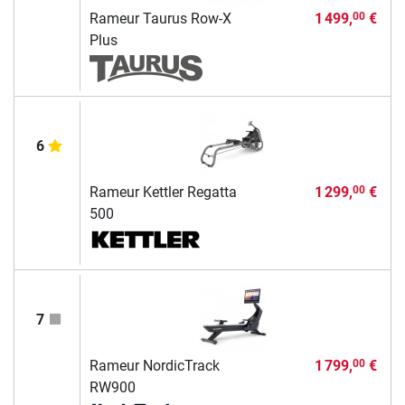
Rameur Taurus Row-X
1 499,
€
00
Plus
6
Rameur Kettler Regatta
1 299,
€
00
500
7
Rameur NordicTrack
1 799,
€
00
RW900