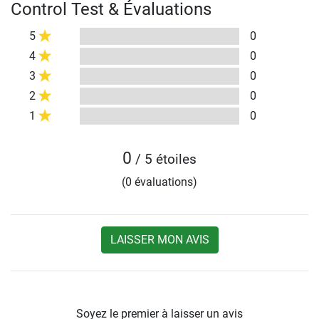
Control Test & Évaluations
5
0
4
0
3
0
2
0
1
0
0
/ 5 étoiles
(0 évaluations)
LAISSER MON AVIS
Soyez le premier à laisser un avis