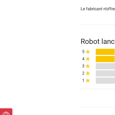
Le fabricant n’off
Robot lanc
5
4
3
2
1