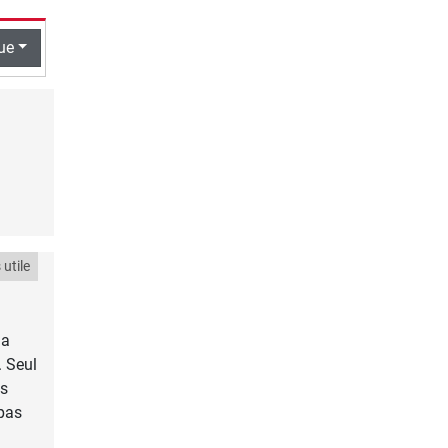
ue
utile
 a
. Seul
es
 pas