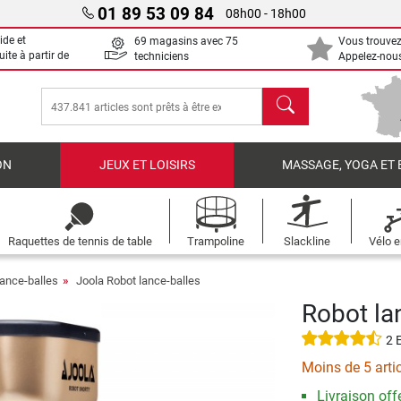
01 89 53 09 84
08h00 - 18h00
ide et
69 magasins avec 75
Vous trouvez
uite à partir de
techniciens
Appelez-nous
chercher
ON
JEUX ET LOISIRS
MASSAGE, YOGA ET 
Raquettes de tennis de table
Trampoline
Slackline
Vélo e
lance-balles
Joola Robot lance-balles
Robot la
2 
Moins de 5 arti
Livraison offe