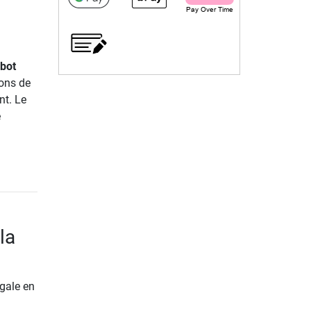
obot
ions de
nt. Le
e
la
gale en