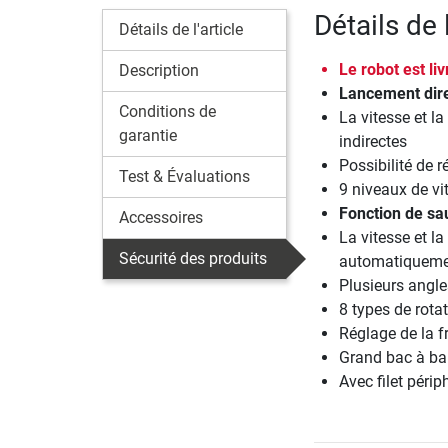
Détails de 
Détails de l'article
Le robot est l
Description
Lancement direc
Conditions de
La vitesse et la
garantie
indirectes
Possibilité de r
Test & Évaluations
9 niveaux de vi
Fonction de s
Accessoires
La vitesse et l
Sécurité des produits
automatiqueme
Plusieurs angle
8 types de rota
Réglage de la f
Grand bac à bal
Avec filet périp