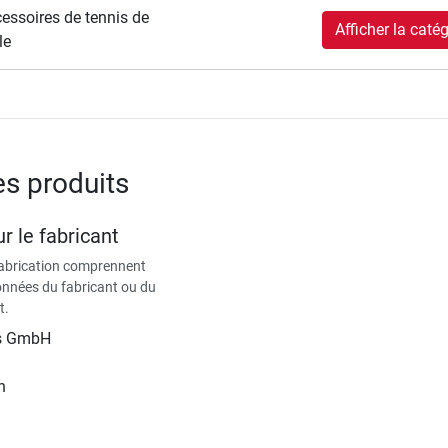
essoires de tennis de
Afficher la catég
le
es produits
r le fabricant
fabrication comprennent
données du fabricant ou du
t.
is GmbH
n