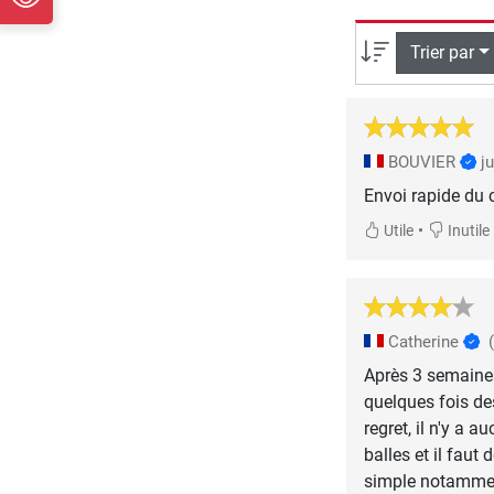
Trier par
BOUVIER
j
Envoi rapide du c
•
Utile
Inutile
Catherine
Après 3 semaines
quelques fois de
regret, il n'y a 
balles et il faut
simple notammen