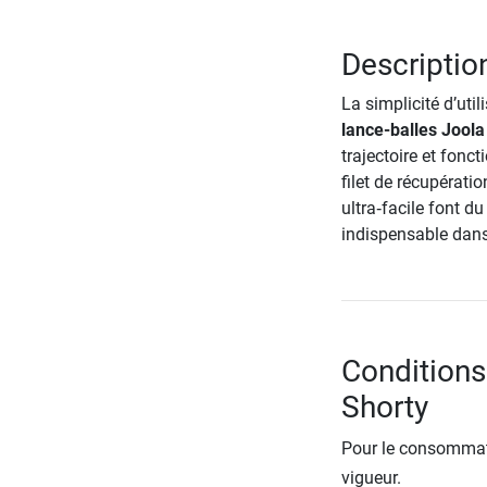
Descriptio
La simplicité d’uti
lance-balles Joola
trajectoire et fonc
filet de récupérat
ultra‑facile font d
indispensable dans
Conditions
Shorty
Pour le consommate
vigueur.