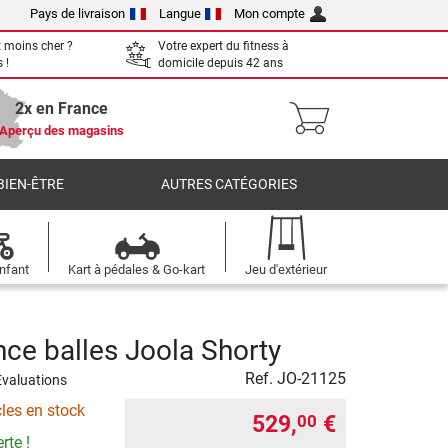
Pays de livraison
Langue
Mon compte
 moins cher ?
Votre expert du fitness à
 !
domicile depuis 42 ans
2x en France
Aperçu des magasins
BIEN-ÊTRE
AUTRES CATÉGORIES
nfant
Kart à pédales & Go-kart
Jeu d'extérieur
nce balles Joola Shorty
Ref.
JO-21125
Evaluations
cles en stock
529,
€
00
rte !