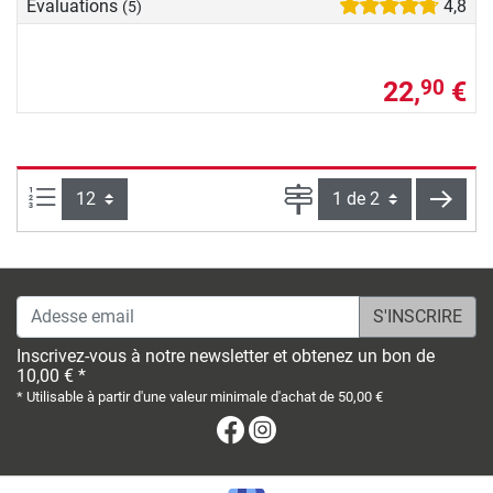
Evaluations
4,8
(5)
22,
€
90
Articles par page :
Page
conti
Adesse email
Inscrivez-vous à notre newsletter et obtenez un bon de
10,00 € *
* Utilisable à partir d'une valeur minimale d'achat de 50,00 €
Facebook
Instagram