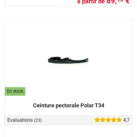
89,
€
à partir de
En stock
Ceinture pectorale Polar T34
Evaluations
4,7
(23)