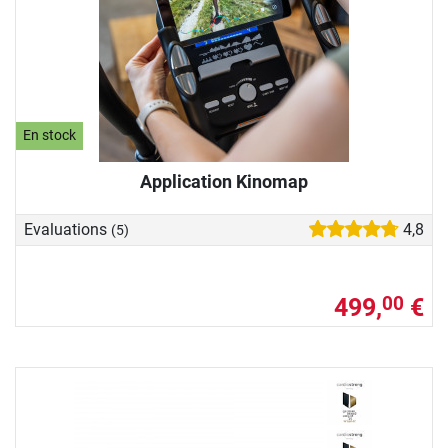
En stock
Application Kinomap
Evaluations
4,8
(5)
499,
€
00