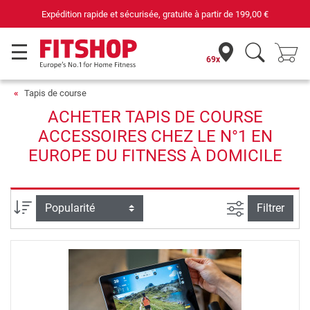
Expédition rapide et sécurisée, gratuite à partir de
199,00 €
69x
Tapis de course
ACHETER TAPIS DE COURSE
ACCESSOIRES CHEZ LE N°1 EN
EUROPE DU FITNESS À DOMICILE
Filtrer la rec
Trier par
Filtrer