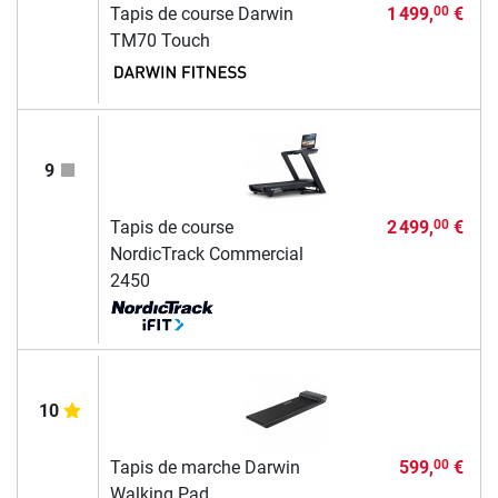
Tapis de course Darwin
1 499,
€
00
TM70 Touch
9
Tapis de course
2 499,
€
00
NordicTrack Commercial
2450
10
Tapis de marche Darwin
599,
€
00
Walking Pad