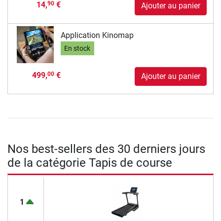
14,
€
90
Ajouter au panier
Application Kinomap
En stock
499,
€
00
Ajouter au panier
Nos best-sellers des 30 derniers jours
de la catégorie Tapis de course
1