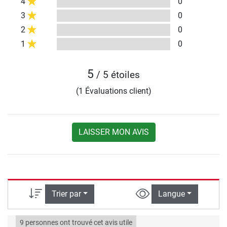
4
0
3
0
2
0
1
0
5
/ 5 étoiles
(1 Évaluations client)
LAISSER MON AVIS
Trier par
Langue
9 personnes ont trouvé cet avis utile