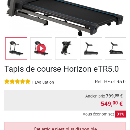
Tapis de course Horizon eTR5.0
Ref.
HF-eTR5.0
1 Évaluation
00
799,
€
Ancien prix
549,
€
00
Vous économisez
31%
Cet article n'est plus disponible