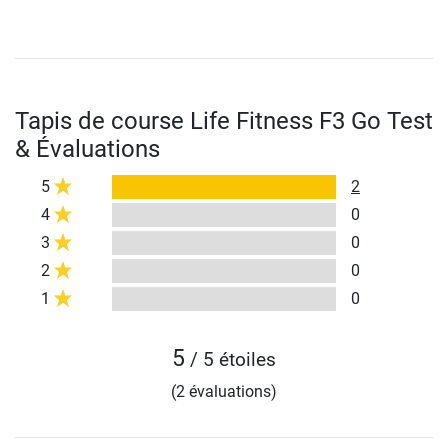
Tapis de course Life Fitness F3 Go Test
& Évaluations
5
2
4
0
3
0
2
0
1
0
5
/ 5 étoiles
(2 évaluations)