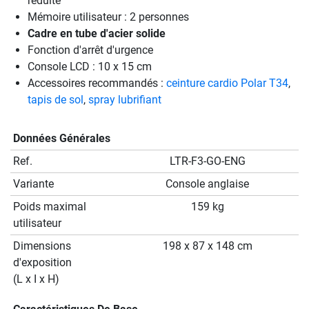
réduite
Mémoire utilisateur : 2 personnes
Cadre en tube d'acier solide
Fonction d'arrêt d'urgence
Console LCD : 10 x 15 cm
Accessoires recommandés :
ceinture cardio Polar T34
,
tapis de sol
,
spray lubrifiant
Données Générales
Ref.
LTR-F3-GO-ENG
Variante
Console anglaise
Poids maximal
159 kg
utilisateur
Dimensions
198 x 87 x 148 cm
d'exposition
(L x I x H)