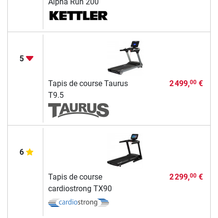
Alpha Run 200
5
Tapis de course Taurus
2 499,
€
00
T9.5
6
Tapis de course
2 299,
€
00
cardiostrong TX90