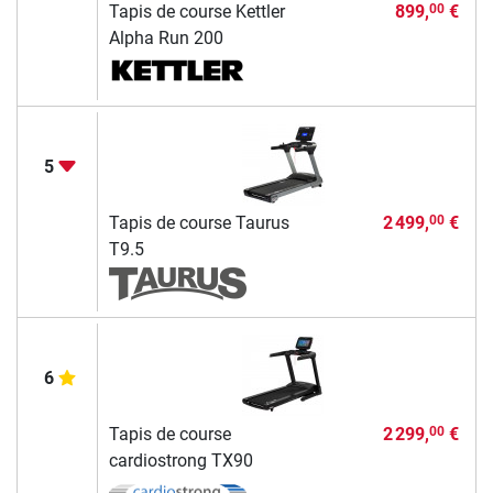
Tapis de course Kettler
899,
€
00
Alpha Run 200
5
Tapis de course Taurus
2 499,
€
00
T9.5
6
Tapis de course
2 299,
€
00
cardiostrong TX90