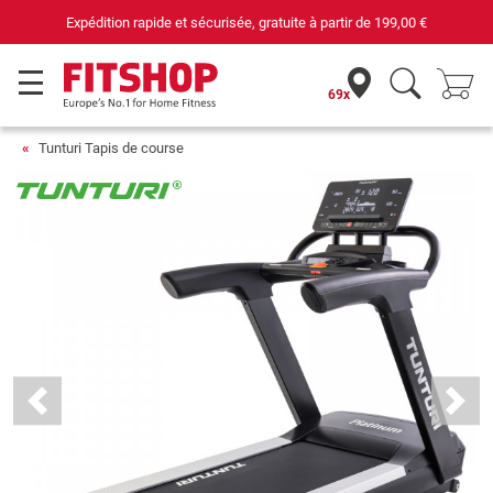
€
69 magasins avec 75 techniciens
69x
Tunturi Tapis de course
Previous
Next