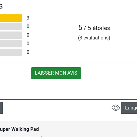
s
3
0
5
/ 5 étoiles
0
(3 évaluations)
0
0
LAISSER MON AVIS
Lang
uper Walking Pad