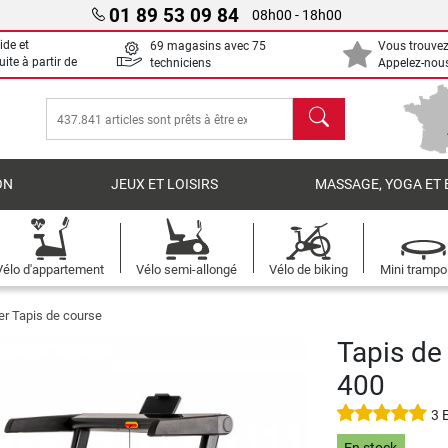
01 89 53 09 84
08h00 - 18h00
ide et
69 magasins avec 75
Vous trouvez
uite à partir de
techniciens
Appelez-nous
chercher
ON
JEUX ET LOISIRS
MASSAGE, YOGA ET 
Vélo d'appartement
Vélo semi-allongé
Vélo de biking
Mini trampo
ler Tapis de course
Tapis de
400
3 