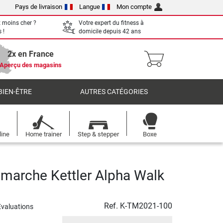
Pays de livraison
Langue
Mon compte
 moins cher ?
Votre expert du fitness à
 !
domicile depuis 42 ans
2x en France
Aperçu des magasins
BIEN-ÊTRE
AUTRES CATÉGORIES
line
Home trainer
Step & stepper
Boxe
 marche Kettler Alpha Walk
Ref.
K-TM2021-100
Evaluations