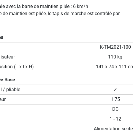
e avec la barre de maintien pliée : 6 km/h
e de maintien est pliée, le tapis de marche est contrôlé par
es
K-TM2021-100
isateur
110 kg
ition (L x I x H)
141 x 74 x 111 c
De Base
 / pliable
✓
eur
1.75
DC
1 - 12
Alimentation secte