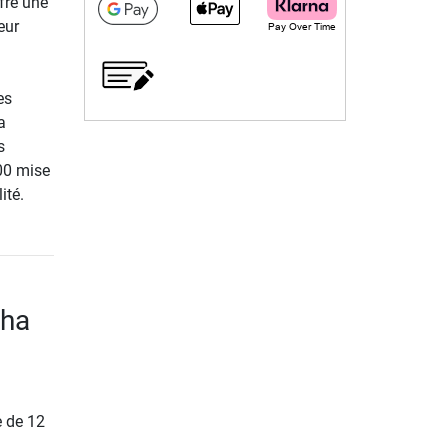
fre une
eur
es
a
s
400 mise
ité.
pha
e de 12