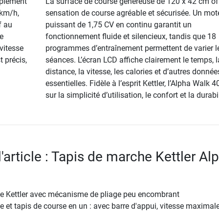
mplement
La surface de course généreuse de 120 x 42 cm of
 km/h,
sensation de course agréable et sécurisée. Un mot
f au
puissant de 1,75 CV en continu garantit un
se
fonctionnement fluide et silencieux, tandis que 18
vitesse
programmes d’entraînement permettent de varier l
 précis,
séances. L’écran LCD affiche clairement le temps, l
distance, la vitesse, les calories et d’autres donnée
essentielles. Fidèle à l’esprit Kettler, l’Alpha Walk 
sur la simplicité d’utilisation, le confort et la durabil
l'article : Tapis de marche Kettler Al
e Kettler avec mécanisme de pliage peu encombrant
 et tapis de course en un : avec barre d'appui, vitesse maximal