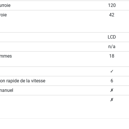
rroie
120
roie
42
LCD
n/a
ammes
18
✓
on rapide de la vitesse
6
manuel
✗
✗