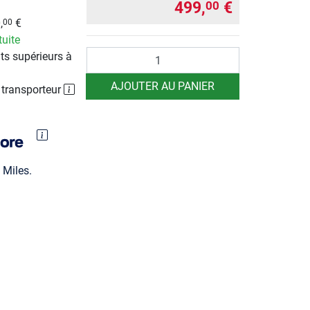
499,
€
00
,
€
00
tuite
Quantité
ts supérieurs à
AJOUTER AU PANIER
 transporteur
Miles.