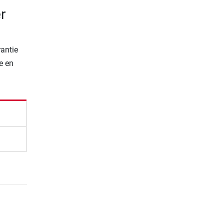
r
rantie
e en