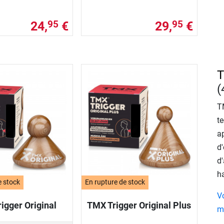
24,
€
29,
€
95
95
T
(
T
te
ap
d
d'
h
e stock
En rupture de stock
V
igger Original
TMX Trigger Original Plus
m