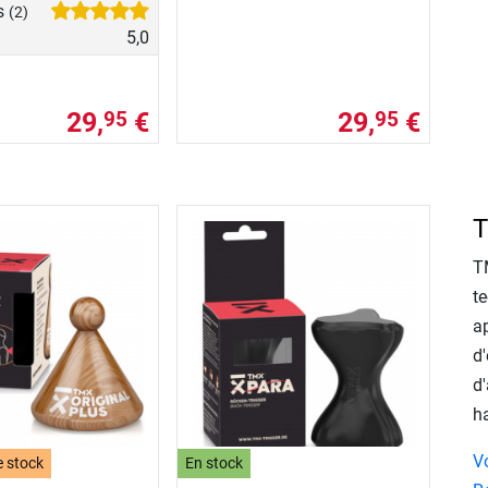
s
(2)
5,0
29,
€
29,
€
95
95
T
T
te
ap
d
d'
h
V
e stock
En stock