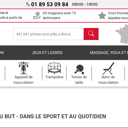
01 89 53 09 84
08h00 - 18h00
ide et
69 magasins avec 75
Vous trouvez
uite à partir de
techniciens
Appelez-nous
chercher
ON
JEUX ET LOISIRS
MASSAGE, YOGA ET 
Appareil de
Trampoline
Tennis de
Banc de
musculation
table
musculation
U BUT - DANS LE SPORT ET AU QUOTIDIEN