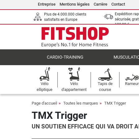
Entreprise
Mentions légales
Carrière
Contact
Expédition rap
Plus de 4.000.000 clients
sécurisée, grat
satisfaits en Europe
199,00 €
CARDIO-TRAINING
MUSCULATI
Vélo
Vélo
Tapis de
Rameur
elliptique
d'appartement
course
Page d'accueil
Toutes les marques
TMX Trigger
TMX Trigger
UN SOUTIEN EFFICACE QUI VA DROIT A