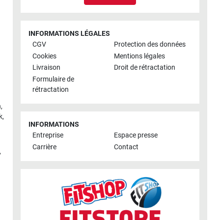
INFORMATIONS LÉGALES
CGV
Protection des données
Cookies
Mentions légales
Livraison
Droit de rétractation
Formulaire de
rétractation
h
,
k
,
INFORMATIONS
Entreprise
Espace presse
Carrière
Contact
,