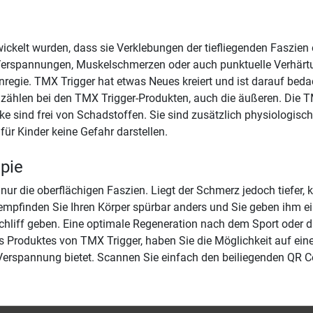
ntwickelt wurden, dass sie Verklebungen der tiefliegenden Faszi
ie Verspannungen, Muskelschmerzen oder auch punktuelle Verhä
regie. TMX Trigger hat etwas Neues kreiert und ist darauf bedac
e zählen bei den TMX Trigger-Produkten, auch die äußeren. Die T
e sind frei von Schadstoffen. Sie sind zusätzlich physiologisc
für Kinder keine Gefahr darstellen.
apie
nur die oberflächigen Faszien. Liegt der Schmerz jedoch tiefer,
mpfinden Sie Ihren Körper spürbar anders und Sie geben ihm ein
chliff geben. Eine optimale Regeneration nach dem Sport oder 
 Produktes von TMX Trigger, haben Sie die Möglichkeit auf eine
erspannung bietet. Scannen Sie einfach den beiliegenden QR C