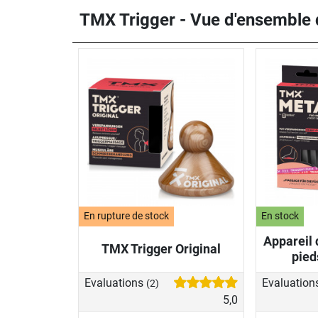
TMX Trigger - Vue d'ensemble d
En rupture de stock
En stock
Appareil
TMX Trigger Original
pie
Evaluations
Evaluation
(2)
5,0