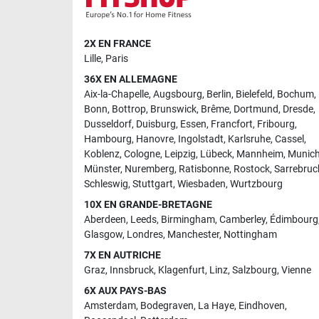
2X EN FRANCE
Lille
,
Paris
36X EN ALLEMAGNE
Aix-la-Chapelle
,
Augsbourg
,
Berlin
,
Bielefeld
,
Bochum
,
Bonn
,
Bottrop
,
Brunswick
,
Brême
,
Dortmund
,
Dresde
,
Dusseldorf
,
Duisburg
,
Essen
,
Francfort
,
Fribourg
,
Hambourg
,
Hanovre
,
Ingolstadt
,
Karlsruhe
,
Cassel
,
Koblenz
,
Cologne
,
Leipzig
,
Lübeck
,
Mannheim
,
Munic
Münster
,
Nuremberg
,
Ratisbonne
,
Rostock
,
Sarrebruc
Schleswig
,
Stuttgart
,
Wiesbaden
,
Wurtzbourg
10X EN GRANDE-BRETAGNE
Aberdeen
,
Leeds
,
Birmingham
,
Camberley
,
Édimbourg
Glasgow
,
Londres
,
Manchester
,
Nottingham
7X EN AUTRICHE
Graz
,
Innsbruck
,
Klagenfurt
,
Linz
,
Salzbourg
,
Vienne
6X AUX PAYS-BAS
Amsterdam
,
Bodegraven
,
La Haye
,
Eindhoven
,