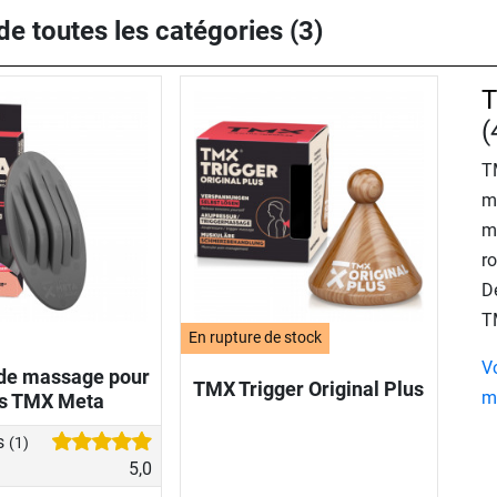
e toutes les catégories (3)
T
(
T
m
me
ro
D
T
En rupture de stock
V
 de massage pour
TMX Trigger Original Plus
m
ds TMX Meta
s
(1)
5,0