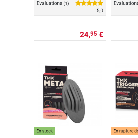
Evaluations
Evaluation
(1)
5,0
24,
€
95
En stock
En rupture d