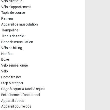
Vélo elliptique
Vélo d'appartement
Tapis de course
Rameur
Appareil de musculation
Trampoline
Tennis de table
Banc de musculation
Vélo de biking
Haltère
Boxe
Vélo semi-allongé
Vélo
Home trainer
Step & stepper
Cage à squat & Rack à squat
Entraînement fonctionnel
Appareil abdos
Appareil pour le dos