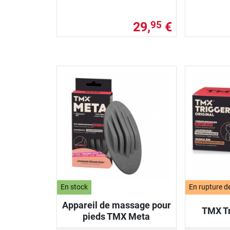
29,
€
95
En stock
En rupture d
Appareil de massage pour
TMX Tr
pieds TMX Meta