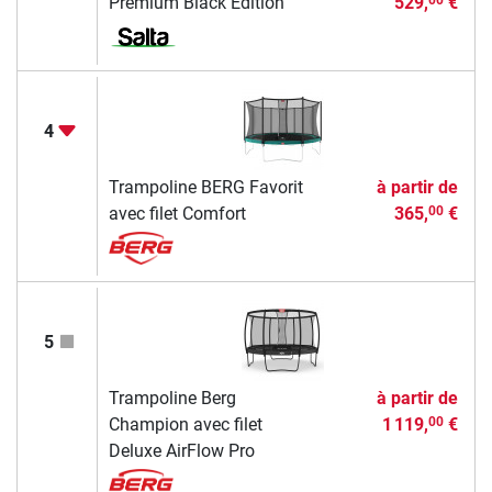
Premium Black Edition
529,
€
00
4
Trampoline BERG Favorit
à partir de
avec filet Comfort
365,
€
00
5
Trampoline Berg
à partir de
Champion avec filet
1 119,
€
00
Deluxe AirFlow Pro