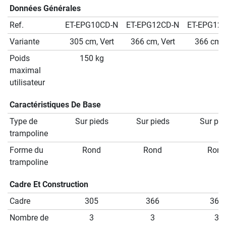
Données Générales
Ref.
ET-EPG10CD-N
ET-EPG12CD-N
ET-EPG12
Variante
305 cm, Vert
366 cm, Vert
366 cm, 
Poids
150 kg
maximal
utilisateur
Caractéristiques De Base
Type de
Sur pieds
Sur pieds
Sur pie
trampoline
Forme du
Rond
Rond
Rond
trampoline
Cadre Et Construction
Cadre
305
366
366
Nombre de
3
3
3