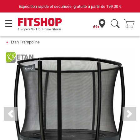
69 magasins avec 75 techniciens
69x
Etan Trampoline
Previous
Next