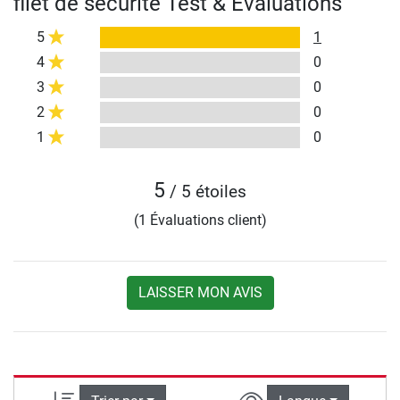
filet de sécurité Test & Évaluations
5
1
4
0
3
0
2
0
1
0
5
/ 5 étoiles
(1 Évaluations client)
LAISSER MON AVIS