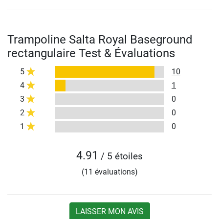
Trampoline Salta Royal Baseground
rectangulaire Test & Évaluations
5
10
4
1
3
0
2
0
1
0
4.91
/ 5 étoiles
(11 évaluations)
LAISSER MON AVIS