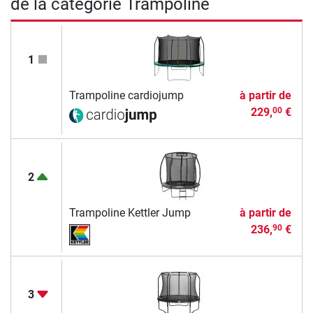
de la catégorie Trampoline
1
Trampoline cardiojump
à partir de
229,
€
00
2
Trampoline Kettler Jump
à partir de
236,
€
90
3