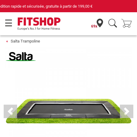
69 magasins avec 75 techniciens
69x
Salta Trampoline
Previous
Next