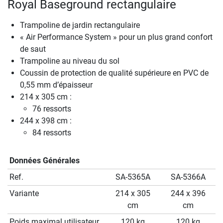
Royal Baseground rectangulaire
Trampoline de jardin rectangulaire
« Air Performance System » pour un plus grand confort
de saut
Trampoline au niveau du sol
Coussin de protection de qualité supérieure en PVC de
0,55 mm d’épaisseur
214 x 305 cm :
76 ressorts
244 x 398 cm :
84 ressorts
Données Générales
Ref.
SA-5365A
SA-5366A
Variante
214 x 305
244 x 396
cm
cm
Poids maximal utilisateur
120 kg
120 kg