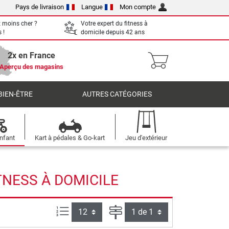
Pays de livraison
Langue
Mon compte
 moins cher ?
Votre expert du fitness à
 !
domicile depuis 42 ans
2x en France
Aperçu des magasins
BIEN-ÊTRE
AUTRES CATÉGORIES
nfant
Kart à pédales & Go-kart
Jeu d'extérieur
TNESS À DOMICILE
Articles par page :
Page