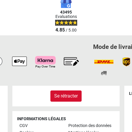
43495
Evaluations
4.85
/ 5.00
Mode de livra
L
Se rétracter
INFORMATIONS LÉGALES
CGV
Protection des données