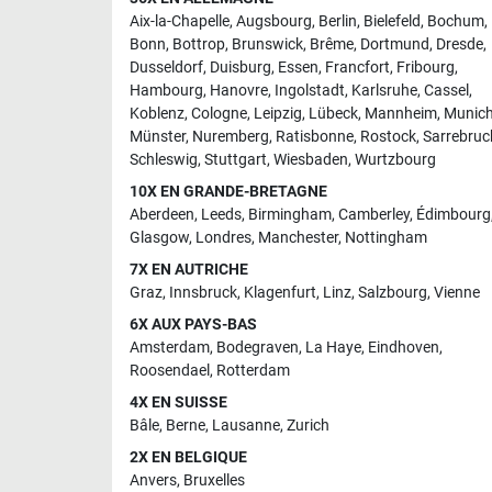
Aix-la-Chapelle
,
Augsbourg
,
Berlin
,
Bielefeld
,
Bochum
,
Bonn
,
Bottrop
,
Brunswick
,
Brême
,
Dortmund
,
Dresde
,
Dusseldorf
,
Duisburg
,
Essen
,
Francfort
,
Fribourg
,
Hambourg
,
Hanovre
,
Ingolstadt
,
Karlsruhe
,
Cassel
,
Koblenz
,
Cologne
,
Leipzig
,
Lübeck
,
Mannheim
,
Munic
Münster
,
Nuremberg
,
Ratisbonne
,
Rostock
,
Sarrebruc
Schleswig
,
Stuttgart
,
Wiesbaden
,
Wurtzbourg
10X EN GRANDE-BRETAGNE
Aberdeen
,
Leeds
,
Birmingham
,
Camberley
,
Édimbourg
Glasgow
,
Londres
,
Manchester
,
Nottingham
7X EN AUTRICHE
Graz
,
Innsbruck
,
Klagenfurt
,
Linz
,
Salzbourg
,
Vienne
6X AUX PAYS-BAS
Amsterdam
,
Bodegraven
,
La Haye
,
Eindhoven
,
Roosendael
,
Rotterdam
4X EN SUISSE
Bâle
,
Berne
,
Lausanne
,
Zurich
2X EN BELGIQUE
Anvers
,
Bruxelles