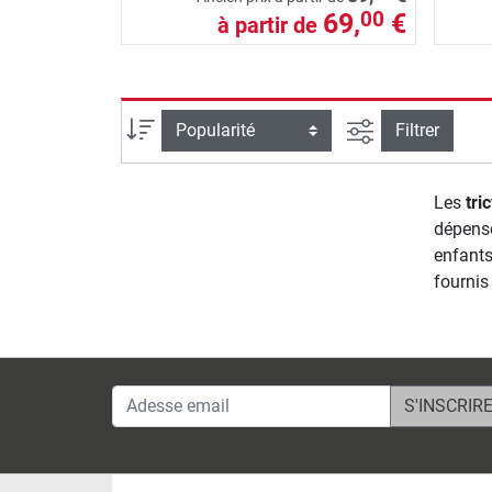
69,
€
00
à partir de
Filtrer la reche
Trier par
Filtrer
Les
tri
dépense
enfants
fournis
Adesse email