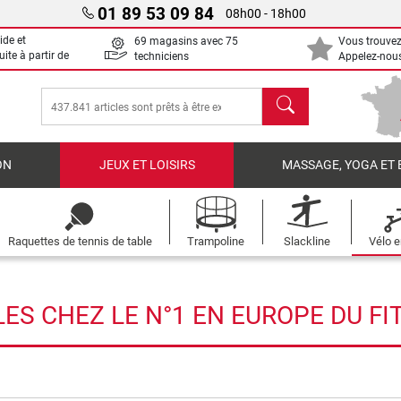
01 89 53 09 84
08h00 - 18h00
ide et
69 magasins avec 75
Vous trouvez
uite à partir de
techniciens
Appelez-nous
chercher
ON
JEUX ET LOISIRS
MASSAGE, YOGA ET 
Raquettes de tennis de table
Trampoline
Slackline
Vélo e
ES CHEZ LE N°1 EN EUROPE DU FI
rche