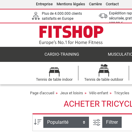
Entreprise
Mentions légales
Carrière
Contact
Expédition rap
Plus de 4.000.000 clients
sécurisée, grat
satisfaits en Europe
199,00 €
CARDIO-TRAINING
MUSCULATI
Tennis de table indoor
Tennis de table outdoor
Page d'accueil
Jeux et loisirs
Vélo enfant
Tricycles
ACHETER TRICYCL
Filtrer la reche
Trier par
Filtrer