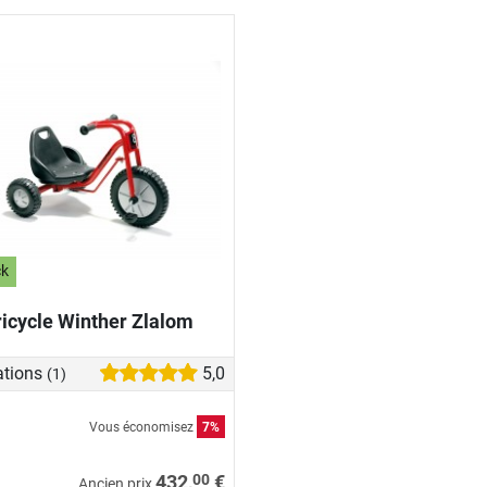
ck
ricycle Winther Zlalom
ations
5,0
(1)
Vous économisez
7%
00
432,
€
Ancien prix