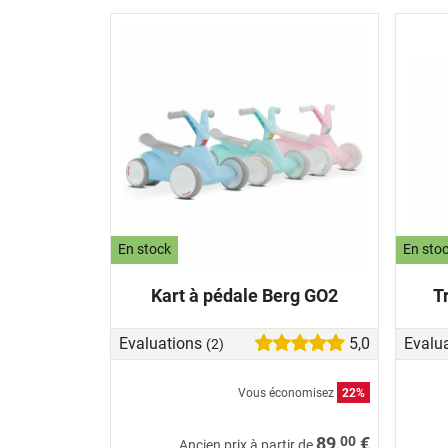
En stock
En sto
Kart à pédale Berg GO2
T
Evaluations
5,0
Evalu
(2)
Vous économisez
22%
00
89,
€
Ancien prix à partir de