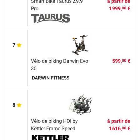
Smart Bike Taurus Z9.9
à partir de
Pro
1 999,
€
00
7
Vélo de biking Darwin Evo
599,
€
00
30
8
Vélo de biking HOI by
à partir de
Kettler Frame Speed
1 616,
€
00