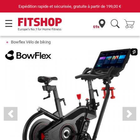
69 magasins avec 75 techniciens
69x
Bowflex Vélo de biking
Previous
Next