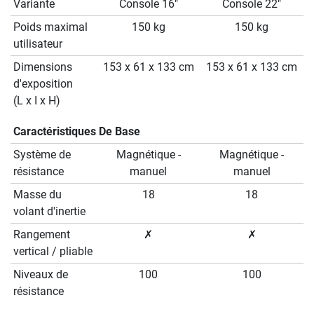
Variante
Console 16"
Console 22"
Poids maximal
150 kg
150 kg
utilisateur
Dimensions
153 x 61 x 133 cm
153 x 61 x 133 cm
d'exposition
(L x I x H)
Caractéristiques De Base
Système de
Magnétique -
Magnétique -
résistance
manuel
manuel
Masse du
18
18
volant d'inertie
Rangement
✗
✗
vertical / pliable
Niveaux de
100
100
résistance