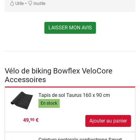
•
Utile
Inutile
LAISSER MON AVIS
Vélo de biking Bowflex VeloCore
Accessoires
Tapis de sol Taurus 160 x 90 cm
En stock
49,
€
90
Ajouter au panier
Ceinture pectorale cardiostrong Smart