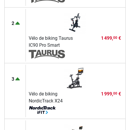
2
Vélo de biking Taurus
1 499,
€
00
IC90 Pro Smart
3
Vélo de biking
1 999,
€
00
NordicTrack X24