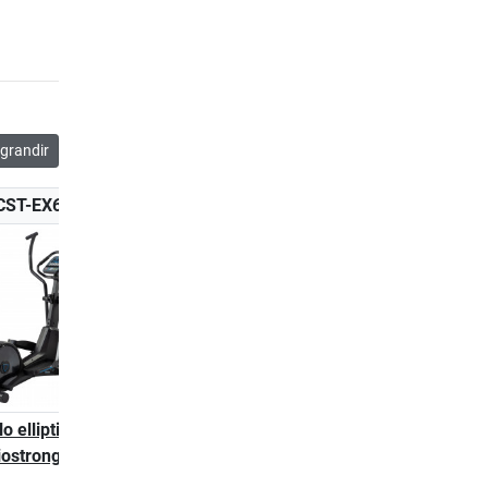
grandir
CST-EX60
CST-EX60-TOUCH
lo elliptique
Vélo elliptique
iostrong EX60
cardiostrong EX60
Touch