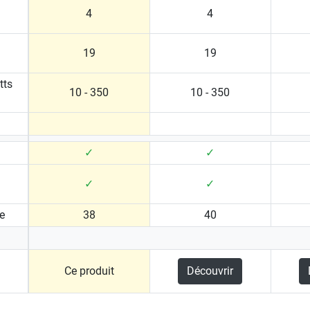
4
4
19
19
tts
10 - 350
10 - 350
✓
✓
✓
✓
e
38
40
Ce produit
Découvrir