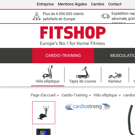
Entreprise
Mentions légales
Carrière
Contact
Expédition rap
Plus de 4.000.000 clients
sécurisée, grat
satisfaits en Europe
199,00 €
CARDIO-TRAINING
MUSCULATI
Vélo elliptique
Tapis de course
Rameur
Page d'accueil
Cardio-Training
Vélo elliptique
cardios