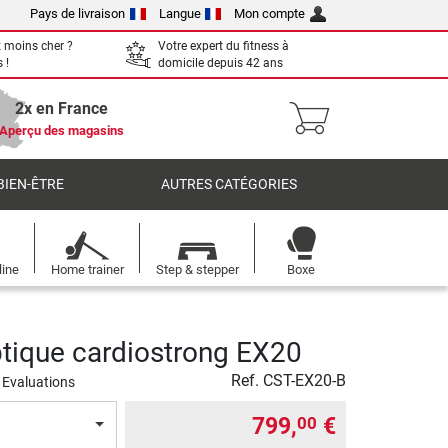
Pays de livraison
Langue
Mon compte
 moins cher ?
Votre expert du fitness à
 !
domicile depuis 42 ans
2x en France
Aperçu des magasins
BIEN-ÊTRE
AUTRES CATÉGORIES
line
Home trainer
Step & stepper
Boxe
iptique cardiostrong EX20
Ref.
CST-EX20-B
 Evaluations
799,
€
00