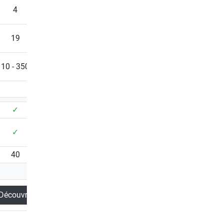
4
1
19
69
10 - 350
30 - 400
7
✓
✓
✓
✓
40
40
Découvrir
Découvrir