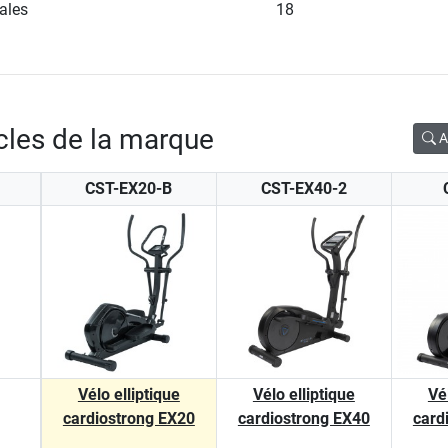
dales
18
icles de la marque
A
CST-EX20-B
CST-EX40-2
Vélo elliptique
Vélo elliptique
Vé
cardiostrong EX20
cardiostrong EX40
card