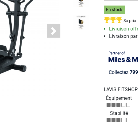
En stock
3x prix
Livraison offe
Next
Livraison par
Collectez
799
L'AVIS FITSHO
Équipement
Stabilité