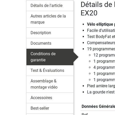
Détails de 
Détails de l'article
EX20
Autres articles de la
marque
Vélo elliptiqu
Facile d'utilisat
Description
Test BodyFat et
Compensateurs d
Documents
19 programmes 
Conditions de
12 program
garantie
1 program
4 programme
Test & Évaluations
1 programme
1 programm
Assemblage &
Pied arrière lar
montage vidéo
La gourde n'est 
Accessoires
Données Général
Best-seller
Ref.