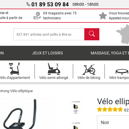
01 89 53 09 84
08h00 - 18h00
ide et
69 magasins avec 75
Vous trouvez
uite à partir de
techniciens
Appelez-nous
chercher
ON
JEUX ET LOISIRS
MASSAGE, YOGA ET 
Vélo d'appartement
Vélo semi-allongé
Vélo de biking
Mini trampo
trong Vélo elliptique
Vélo ell
62
Noir