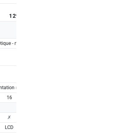
1 299,00 €
1 499,00 €
ique - motorisé
Magnétique - motorisé
ntation secteur
Alimentation secteur
16
16
✗
✗
LCD
Écran tactile