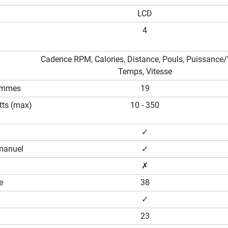
LCD
4
Cadence RPM, Calories, Distance, Pouls, Puissance/
Temps, Vitesse
ammes
19
ts (max)
10 - 350
✓
manuel
✓
✗
e
38
✓
23