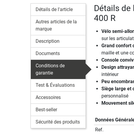
Détails de 
Détails de l'article
400 R
Autres articles de la
marque
Vélo semi-allo
sur les articula
Description
Grand confort 
maille et une co
Documents
Console conviv
Conditions de
Design attraya
garantie
intérieur
Peu encombra
Test & Évaluations
Siège large et
personnalisé
Accessoires
Mouvement sile
Best-seller
Données Général
Sécurité des produits
Ref.