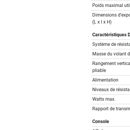
Poids maximal util
Dimensions d'expo
(L x I x H)
Caractéristiques 
Système de résist
Masse du volant d'
Rangement vertica
pliable
Alimentation
Niveaux de résist
Watts max.
Rapport de transm
Console