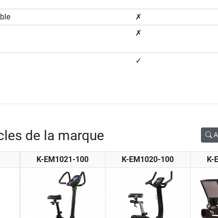
ble
✗
✗
✓
icles de la marque
A
K-EM1021-100
K-EM1020-100
K-