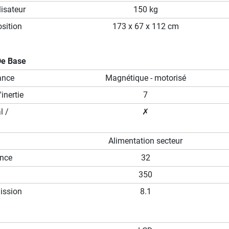
isateur
150 kg
sition
173 x 67 x 112 cm
De Base
ance
Magnétique - motorisé
inertie
7
l /
✗
Alimentation secteur
ance
32
350
ission
8.1