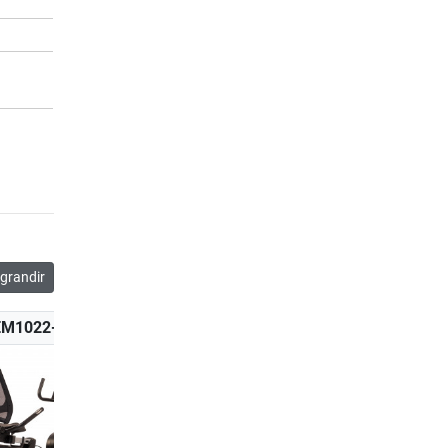
grandir
EM1022-100