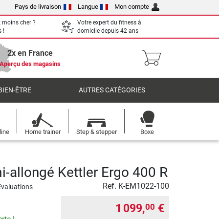
Pays de livraison
Langue
Mon compte
 moins cher ?
Votre expert du fitness à
 !
domicile depuis 42 ans
2x en France
Aperçu des magasins
BIEN-ÊTRE
AUTRES CATÉGORIES
line
Home trainer
Step & stepper
Boxe
i-allongé Kettler Ergo 400 R
Ref.
K-EM1022-100
Evaluations
1 099,
€
00