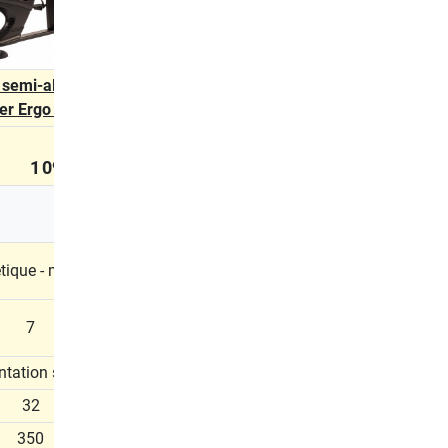
 semi-allongé
ler Ergo 400 R
1 099,00 €
ique - motorisé
7
ntation secteur
32
350