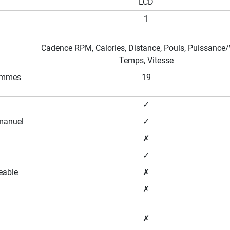
LCD
1
Cadence RPM, Calories, Distance, Pouls, Puissance/
Temps, Vitesse
ammes
19
✓
manuel
✓
✗
✓
eable
✗
✗
✗