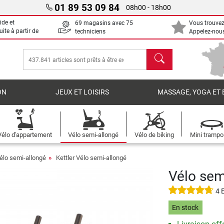
01 89 53 09 84
08h00 - 18h00
ide et
69 magasins avec 75
Vous trouvez
uite à partir de
techniciens
Appelez-nous
chercher
ON
JEUX ET LOISIRS
MASSAGE, YOGA ET 
Vélo d'appartement
Vélo semi-allongé
Vélo de biking
Mini trampo
élo semi-allongé
Kettler Vélo semi-allongé
Vélo sem
4 
En stock