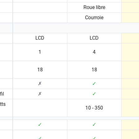
Roue libre
Courroie
LCD
LCD
1
4
18
18
✗
✓
il
✗
✓
tts
10 - 350
✓
✓
✓
✓