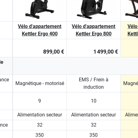
Vélo d'appartement
Vélo d'appartement
Vélo
Kettler Ergo 400
Kettler Ergo 800
Kett
899,00 €
1 499,00 €
de
ance
EMS / Frein à
Magnétique - motorisé
Magnét
induction
9
10
Alimentation secteur
Alimentation secteur
Alime
ance
32
32
350
350