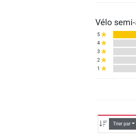
Vélo semi-
5
4
3
2
1
Trier par