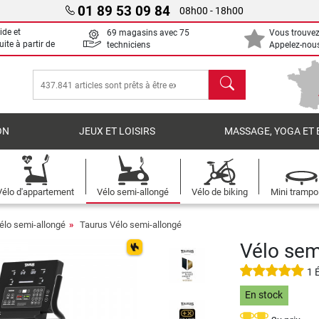
01 89 53 09 84
08h00 - 18h00
ide et
69 magasins avec 75
Vous trouvez
uite à partir de
techniciens
Appelez-nous
chercher
ON
JEUX ET LOISIRS
MASSAGE, YOGA ET 
Vélo d'appartement
Vélo semi-allongé
Vélo de biking
Mini trampo
élo semi-allongé
Taurus Vélo semi-allongé
Vélo sem
1 
En stock