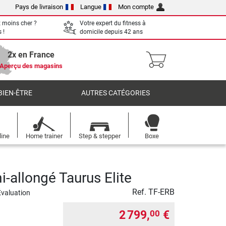
Pays de livraison
Langue
Mon compte
 moins cher ?
Votre expert du fitness à
 !
domicile depuis 42 ans
2x en France
Aperçu des magasins
BIEN-ÊTRE
AUTRES CATÉGORIES
line
Home trainer
Step & stepper
Boxe
i-allongé Taurus Elite
Ref.
TF-ERB
Évaluation
2 799,
€
00