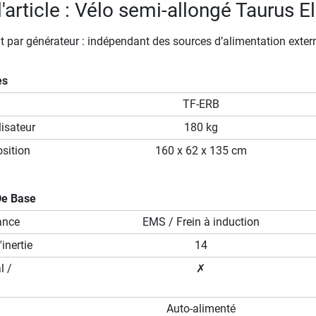
l'article : Vélo semi-allongé Taurus El
 par générateur : indépendant des sources d’alimentation exter
es
TF-ERB
isateur
180 kg
sition
160 x 62 x 135 cm
De Base
ance
EMS / Frein à induction
inertie
14
l /
✗
Auto-alimenté