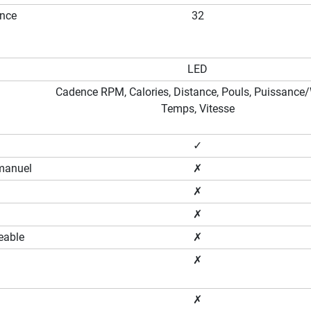
ance
32
LED
Cadence RPM, Calories, Distance, Pouls, Puissance/
Temps, Vitesse
✓
manuel
✗
✗
✗
eable
✗
✗
✗