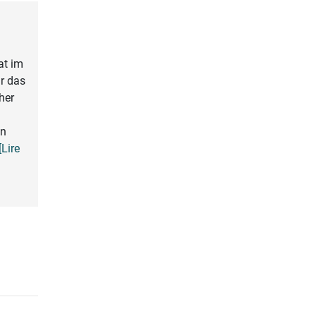
at im
r das
her
en
 [Lire