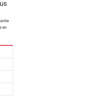
rus
rantie
e en