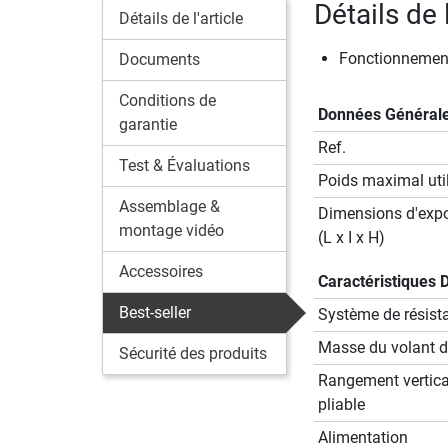
Détails de 
Détails de l'article
Fonctionnement
Documents
Conditions de
Données Général
garantie
Ref.
Test & Évaluations
Poids maximal util
Assemblage &
Dimensions d'expo
montage vidéo
(L x I x H)
Accessoires
Caractéristiques 
Best-seller
Système de résist
Masse du volant d'
Sécurité des produits
Rangement vertica
pliable
Alimentation