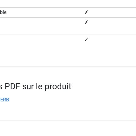
ble
✗
✗
✓
PDF sur le produit
 ERB