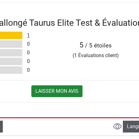
allongé Taurus Elite Test & Évaluatio
1
0
5
/ 5 étoiles
0
(1 Évaluations client)
0
0
LAISSER MON AVIS
Lang