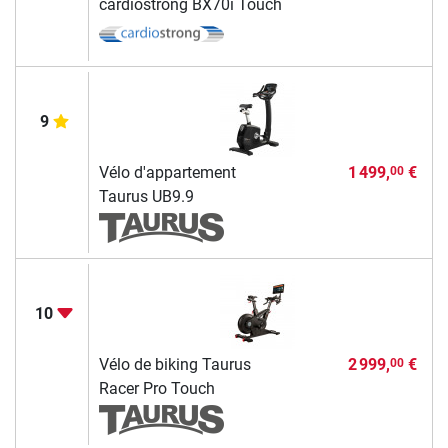
cardiostrong BX70i Touch
9
Vélo d'appartement
1 499,
€
00
Taurus UB9.9
10
Vélo de biking Taurus
2 999,
€
00
Racer Pro Touch