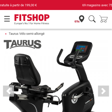
69 magasins avec 75 techniciens
69x
Taurus Vélo semi-allongé
Previous
Next