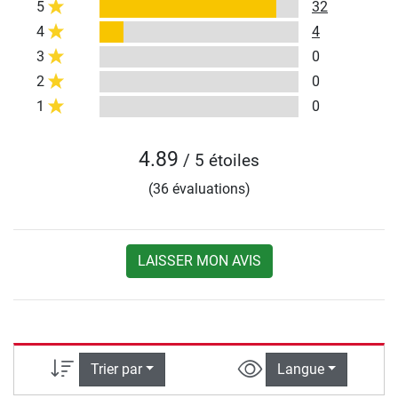
5
32
4
4
3
0
2
0
1
0
4.89
/ 5 étoiles
(36 évaluations)
LAISSER MON AVIS
Trier par
Langue