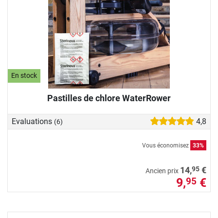
En stock
Pastilles de chlore WaterRower
Evaluations
4,8
(6)
Vous économisez
33%
95
14,
€
Ancien prix
9,
€
95