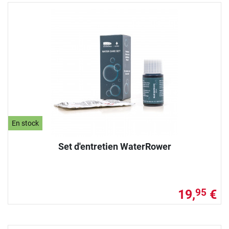
En stock
Set d'entretien WaterRower
19,
€
95