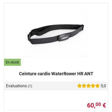
En stock
Ceinture cardio WaterRower HR ANT
Evaluations
5,0
(1)
60,
€
00