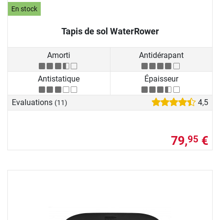
En stock
Tapis de sol WaterRower
Amorti
Antidérapant
Antistatique
Épaisseur
Evaluations
4,5
(11)
79,
€
95