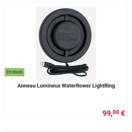
En stock
Anneau Lumineux WaterRower LightRing
99,
€
00