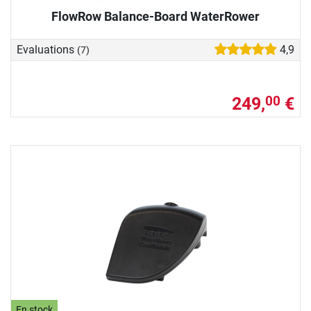
FlowRow Balance-Board WaterRower
Evaluations
4,9
(7)
249,
€
00
En stock