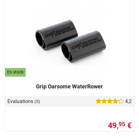
En stock
Grip Oarsome WaterRower
Evaluations
4,2
(5)
49,
€
95