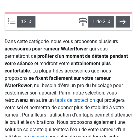
Articles par page :
Page
conti
Dans cette catégorie, nous vous proposons plusieurs
accessoires pour rameur WaterRower
qui vous
permettront de
profiter d'un moment de détente pendant
votre séance
et rendront votre
entrainement plus
confortable
. La plupart des accessoires que nous
proposons
se fixent facilement sur votre rameur
WaterRower
, nul besoin d'être un pro du bricolage pour
customiser son appareil. Parmi notre sélection, vous
retrouverez en autre un
tapis de protection
qui protégera
votre sol et permettra de donner plus de stabilité à votre
rameur. Par ailleurs l'utilisation d'un tapis permet d'attenuer
le bruit et les vibrations. Nous proposons également une
solution colorante qui teintera l'eau de votre rameur d'un
joli bleu, un
coussin
pour plus de confort lors de votre