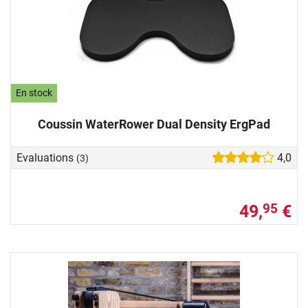
En stock
Coussin WaterRower Dual Density ErgPad
Evaluations
4,0
(3)
49,
€
95