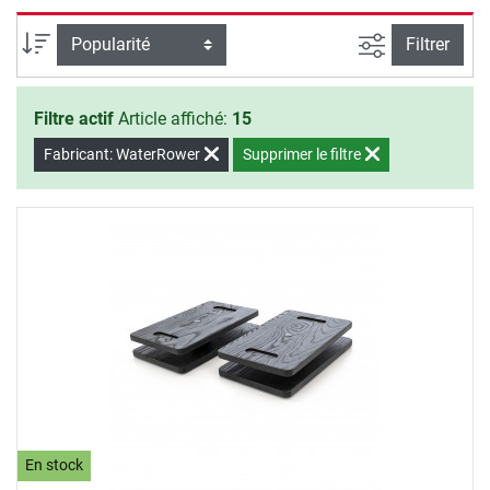
ordinateur ou ordinateur portable et le tapis de sol qui
protège le sol des marques de pression, des rayures et de la
Filtrer la rec
Trier par
Filtrer
sueur.
Filtre actif
Article affiché:
15
Fabricant: WaterRower
Supprimer le filtre
En stock