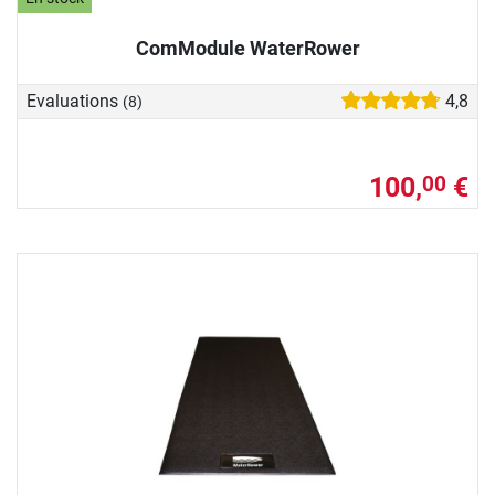
ComModule WaterRower
Evaluations
4,8
(8)
100,
€
00