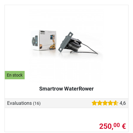
En stock
Smartrow WaterRower
Evaluations
4,6
(16)
250,
€
00