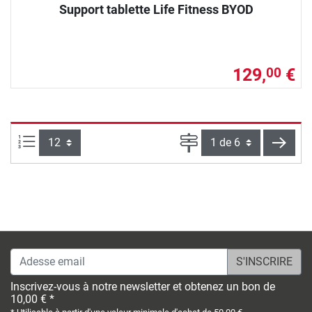
Support tablette Life Fitness BYOD
129,
€
00
Articles par page :
Page
conti
Adesse email
Inscrivez-vous à notre newsletter et obtenez un bon de
10,00 € *