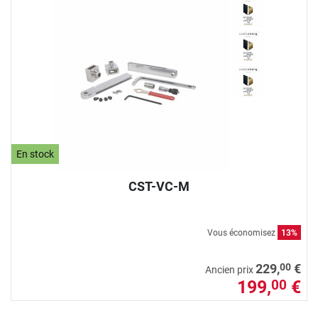
En stock
CST-VC-M
Vous économisez
13%
00
229,
€
Ancien prix
199,
€
00