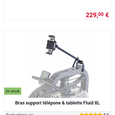
229,
€
00
En stock
Bras support télépone & tablette Fluid XL