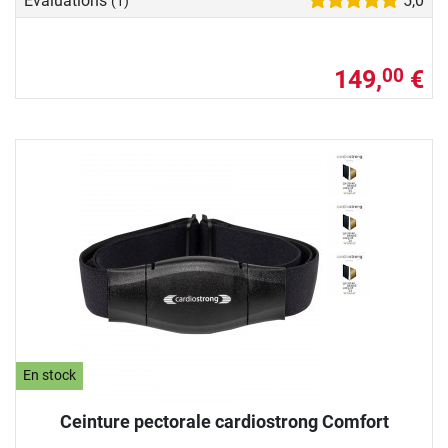
Evaluations
5,0
(1)
149,
€
00
En stock
Ceinture pectorale cardiostrong Comfort