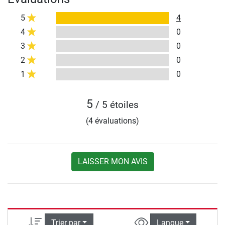
5
4
4
0
3
0
2
0
1
0
5
/ 5 étoiles
(4 évaluations)
LAISSER MON AVIS
Trier par
Langue