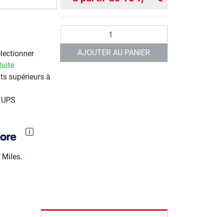
Quantité
AJOUTER AU PANIER
électionner
tuite
ts supérieurs à
r UPS
Miles.