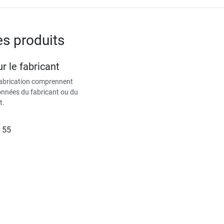
es produits
r le fabricant
fabrication comprennent
données du fabricant ou du
t.
 55