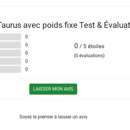
 Taurus avec poids fixe Test & Évalua
0
0
0
/ 5 étoiles
0
(0 évaluations)
0
0
LAISSER MON AVIS
Soyez le premier à laisser un avis