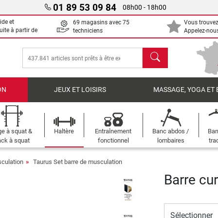
01 89 53 09 84
08h00 - 18h00
ide et
69 magasins avec 75
Vous trouvez
uite à partir de
techniciens
Appelez-nous
chercher
ON
JEUX ET LOISIRS
MASSAGE, YOGA ET 
e à squat &
Haltère
Entraînement
Banc abdos /
Bar
ck à squat
fonctionnel
lombaires
tra
sculation
Taurus Set barre de musculation
Barre cur
Sélectionner