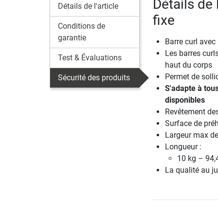
Détails de 
Détails de l'article
fixe
Conditions de
garantie
Barre curl avec
Les barres curl
Test & Évaluations
haut du corps
Permet de sollic
Sécurité des produits
S'adapte à tou
disponibles
Revêtement des 
Surface de pré
Largeur max de
Longueur :
10 kg – 94,
La qualité au ju