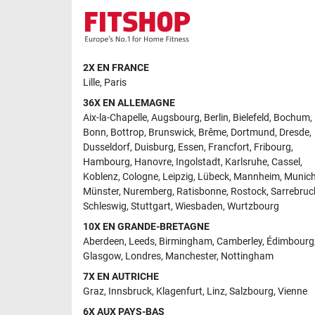
2X EN FRANCE
Lille
,
Paris
36X EN ALLEMAGNE
Aix-la-Chapelle
,
Augsbourg
,
Berlin
,
Bielefeld
,
Bochum
,
Bonn
,
Bottrop
,
Brunswick
,
Brême
,
Dortmund
,
Dresde
,
Dusseldorf
,
Duisburg
,
Essen
,
Francfort
,
Fribourg
,
Hambourg
,
Hanovre
,
Ingolstadt
,
Karlsruhe
,
Cassel
,
Koblenz
,
Cologne
,
Leipzig
,
Lübeck
,
Mannheim
,
Munic
Münster
,
Nuremberg
,
Ratisbonne
,
Rostock
,
Sarrebruc
Schleswig
,
Stuttgart
,
Wiesbaden
,
Wurtzbourg
10X EN GRANDE-BRETAGNE
Aberdeen
,
Leeds
,
Birmingham
,
Camberley
,
Édimbourg
Glasgow
,
Londres
,
Manchester
,
Nottingham
7X EN AUTRICHE
Graz
,
Innsbruck
,
Klagenfurt
,
Linz
,
Salzbourg
,
Vienne
6X AUX PAYS-BAS