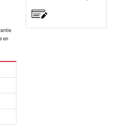
rantie
e en