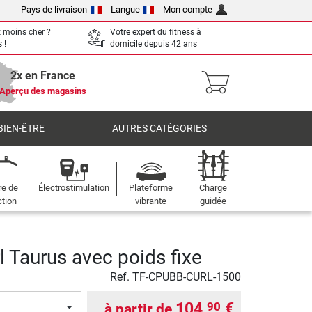
Pays de livraison
Langue
Mon compte
 moins cher ?
Votre expert du fitness à
 !
domicile depuis 42 ans
2x en France
Aperçu des magasins
BIEN-ÊTRE
AUTRES CATÉGORIES
re de
Électrostimulation
Plateforme
Charge
ction
vibrante
guidée
l Taurus avec poids fixe
Ref.
TF-CPUBB-CURL-1500
104,
€
90
à partir de