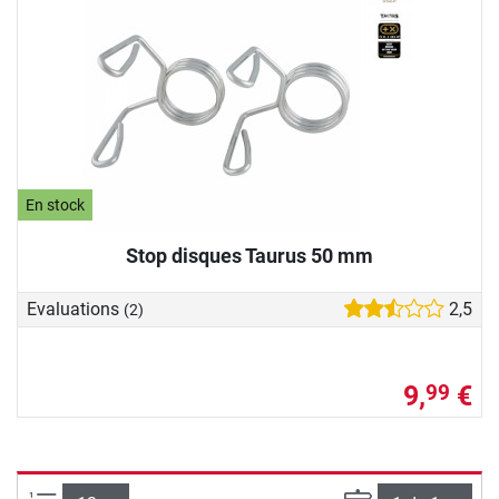
En stock
Stop disques Taurus 50 mm
Evaluations
2,5
(2)
9,
€
99